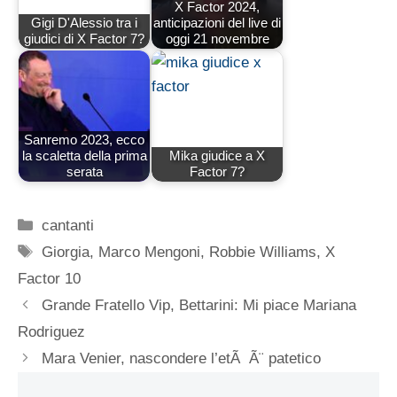
X Factor 2024,
Gigi D'Alessio tra i
anticipazioni del live di
giudici di X Factor 7?
oggi 21 novembre
Sanremo 2023, ecco
la scaletta della prima
Mika giudice a X
serata
Factor 7?
Categorie
cantanti
Tag
Giorgia
,
Marco Mengoni
,
Robbie Williams
,
X
Factor 10
Grande Fratello Vip, Bettarini: Mi piace Mariana
Rodriguez
Mara Venier, nascondere l’etÃ Ã¨ patetico