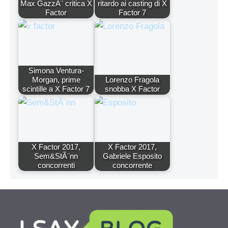
Max GazzÃ¨ critica X
ritardo ai casting di X
Factor
Factor 7
Simona Ventura-
Morgan, prime
Lorenzo Fragola
scintille a X Factor 7
snobba X Factor
X Factor 2017,
X Factor 2017,
Sem&StÃ¨nn
Gabriele Esposito
concorrenti
concorrente