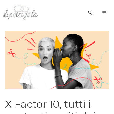
Vai
al
ME
contenuto
X Factor 10, tutti i