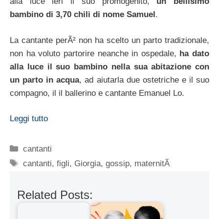
alla luce ieri il suo promogenito,
un bellisimo
bambino di 3,70 chili di nome Samuel
.
La cantante perÃ² non ha scelto un parto tradizionale,
non ha voluto partorire neanche in ospedale,
ha dato
alla luce il suo bambino nella sua abitazione con
un parto in acqua
, ad aiutarla due ostetriche e il suo
compagno, il il ballerino e cantante Emanuel Lo.
Leggi tutto
Categorie
cantanti
Tag
cantanti
,
figli
,
Giorgia
,
gossip
,
maternitÃ
Related Posts: