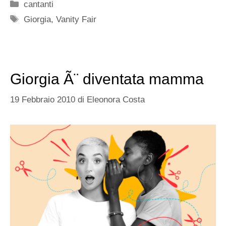
Categorie
cantanti
Tag
Giorgia
,
Vanity Fair
Giorgia Ã¨ diventata mamma
19 Febbraio 2010
di
Eleonora Costa