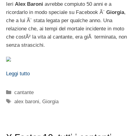
Ieri
Alex Baroni
avrebbe compiuto 50 anni e a
ricordarlo in modo speciale su Facebook Ã¨
Giorgia
,
che a lui Ã¨ stata legata per qualche anno. Una
relazione che, ai tempi del mortale incidente in moto
che costÃ² la vita al cantante, era giÃ terminata, non
senza strascichi.
Leggi tutto
Categorie
cantante
Tag
alex baroni
,
Giorgia