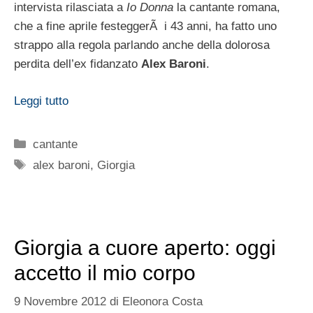
intervista rilasciata a
Io Donna
la cantante romana,
che a fine aprile festeggerÃ i 43 anni, ha fatto uno
strappo alla regola parlando anche della dolorosa
perdita dell’ex fidanzato
Alex Baroni
.
Leggi tutto
Categorie
cantante
Tag
alex baroni
,
Giorgia
Giorgia a cuore aperto: oggi
accetto il mio corpo
9 Novembre 2012
di
Eleonora Costa