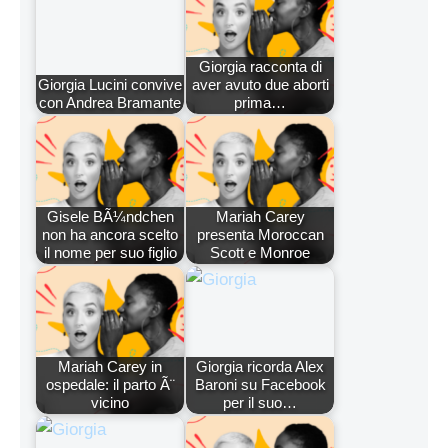
Giorgia racconta di
Giorgia Lucini convive
aver avuto due aborti
con Andrea Bramante
prima…
Gisele BÃ¼ndchen
Mariah Carey
non ha ancora scelto
presenta Moroccan
il nome per suo figlio
Scott e Monroe
Mariah Carey in
Giorgia ricorda Alex
ospedale: il parto Ã¨
Baroni su Facebook
vicino
per il suo…