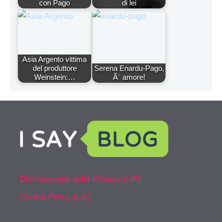
con Pago
di lei
Asia Argento vittima
del produttore
Serena Enardu-Pago,
Weinstein:…
Ã¨ amore!
Dichiarazione sulla Privacy (UE)
Cookie Policy (UE)