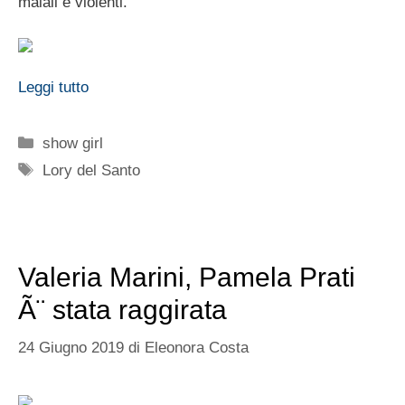
maiali e violenti.
Leggi tutto
Categorie
show girl
Tag
Lory del Santo
Valeria Marini, Pamela Prati
Ã¨ stata raggirata
24 Giugno 2019
di
Eleonora Costa