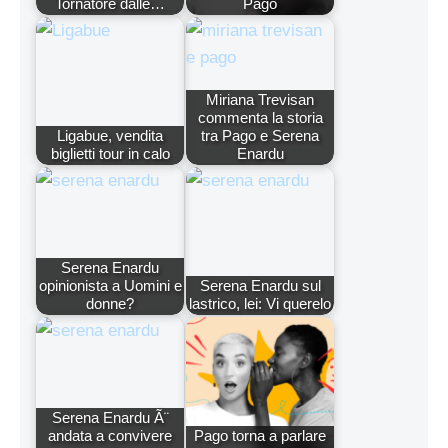
Tornatore dalle…
Pago
Miriana Trevisan
commenta la storia
Ligabue, vendita
tra Pago e Serena
biglietti tour in calo
Enardu
Serena Enardu
opinionista a Uomini e
Serena Enardu sul
donne?
lastrico, lei: Vi querelo
Serena Enardu Ã¨
andata a convivere
Pago torna a parlare