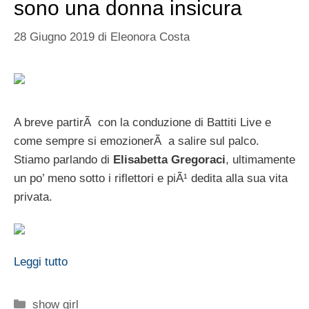
sono una donna insicura
28 Giugno 2019
di
Eleonora Costa
A breve partirÃ con la conduzione di Battiti Live e
come sempre si emozionerÃ a salire sul palco.
Stiamo parlando di
Elisabetta Gregoraci
, ultimamente
un po’ meno sotto i riflettori e piÃ¹ dedita alla sua vita
privata.
Leggi tutto
Categorie
show girl