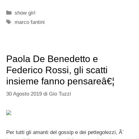
Categorie
show girl
Tag
marco fantini
Paola De Benedetto e
Federico Rossi, gli scatti
insieme fanno pensareâ€¦
30 Agosto 2019
di
Gio Tuzzi
Per tutti gli amanti del gossip e dei pettegolezzi, Ã¨