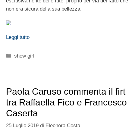
esclusivamente delle tute, proprio per via del fatto che
non era sicura della sua bellezza.
Leggi tutto
Categorie
show girl
Paola Caruso commenta il firt
tra Raffaella Fico e Francesco
Caserta
25 Luglio 2019
di
Eleonora Costa