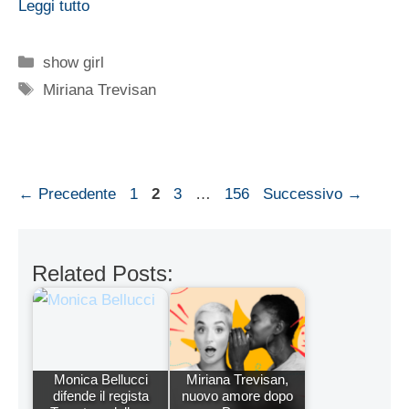
Leggi tutto
Categorie
show girl
Tag
Miriana Trevisan
Pagina
Pagina
Pagina
Pagina
←
Precedente
1
2
3
…
156
Successivo
→
Related Posts:
Monica Bellucci
Miriana Trevisan,
difende il regista
nuovo amore dopo