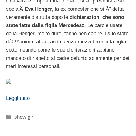
Una vera e propria furia: cosÃ¬, si Ã¨ presentata sui
social
Â Eva Henger,
la ex pornostar che si Ã¨ detta
veramente distrutta dopo le
dichiarazioni che sono
state fatte dalla figlia Mercedesz
. Le parole usate
dalla Henger, molto dure, fanno ben capire il suo stato
dâ€™animo, attaccando senza mezzi termini la figlia,
sottolineando come le sue dichiarazioni abbiano
mancato di rispetto al padre defunto solamente per dei
meri interessi personali.
Leggi tutto
Categorie
show girl