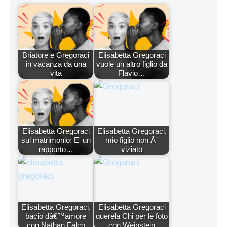
Briatore e Gregoraci
Elisabetta Gregoraci
in vacanza da una
vuole un altro figlio da
vita
Flavio…
Elisabetta Gregoraci
Elisabetta Gregoraci,
sul matrimonio: E' un
mio figlio non Ã¨
rapporto…
viziato
Elisabetta Gregoraci,
Elisabetta Gregoraci
bacio dâ€™amore
querela Chi per le foto
con Nathan Falco
con Weinstein