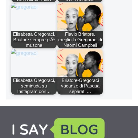
Elisabetta Gregoraci,
Flavio Briatore,
Briatore sempre piÃ¹
meglio la Gregoraci di
musone
Naomi Campbell
Elisabetta Gregoraci,
Briatore-Gregoraci
seminuda su
vacanze di Pasqua
Instagram con…
separati:…