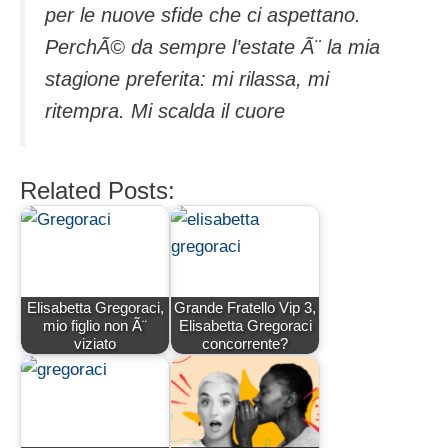
per le nuove sfide che ci aspettano.
PerchÃ© da sempre l’estate Ã¨ la mia
stagione preferita: mi rilassa, mi
ritempra. Mi scalda il cuore
Related Posts:
Elisabetta Gregoraci,
Grande Fratello Vip 3,
mio figlio non Ã¨
Elisabetta Gregoraci
viziato
concorrente?