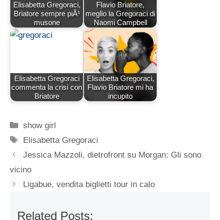
Elisabetta Gregoraci,
Flavio Briatore,
Briatore sempre piÃ¹
meglio la Gregoraci di
musone
Naomi Campbell
Elisabetta Gregoraci
Elisabetta Gregoraci,
commenta la crisi con
Flavio Briatore mi ha
Briatore
incupito
Categorie
show girl
Tag
Elisabetta Gregoraci
Jessica Mazzoli, dietrofront su Morgan: Gli sono
vicino
Ligabue, vendita biglietti tour in calo
Related Posts: