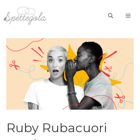
Vai
al
ME
contenuto
Ruby Rubacuori