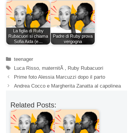
La figlia di Ruby
Rubacuori si chiama
Padre di Ruby prova
Sofia Aida (e…
vergogna
Categorie
teenager
Tag
Luca Risso
,
maternitÃ
,
Ruby Rubacuori
Prime foto Alessia Marcuzzi dopo il parto
Andrea Cocco e Margherita Zanatta al capolinea
Related Posts: