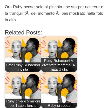
Ora Ruby pensa solo al piccolo che sta per nascere e
la tranquillitÃ del momento Ã¨ ben mostrato nella foto
in alto.
Related Posts:
Ruby Rubacuori Ã¨
Foto Ruby Rubacuori
diventata mamma: Ã¨
incinta
nata Giulia
Ruby chiede 5 milioni
per il suo silenzio
Ruby si sposa