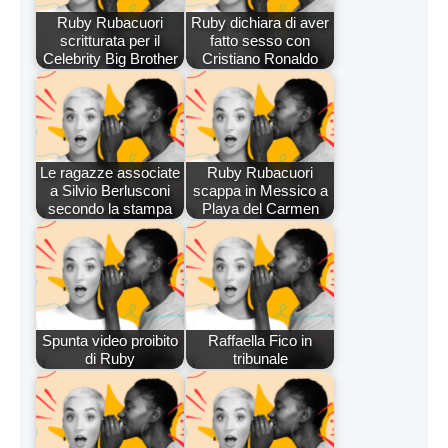
Ruby Rubacuori
Ruby dichiara di aver
scritturata per il
fatto sesso con
Celebrity Big Brother
Cristiano Ronaldo
Le ragazze associate
Ruby Rubacuori
a Silvio Berlusconi
scappa in Messico a
secondo la stampa
Playa del Carmen
Spunta video proibito
Raffaella Fico in
di Ruby
tribunale