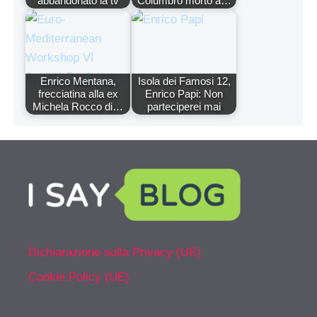
abbandonato la tv
Columbro morto a…
Enrico Mentana,
Isola dei Famosi 12,
frecciatina alla ex
Enrico Papi: Non
Michela Rocco di…
parteciperei mai
Dichiarazione sulla Privacy (UE)
Cookie Policy (UE)