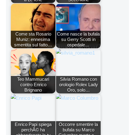
Come sta Rosario
Come nasce la bufala
Muniz: ennesima
su Gerry Scotti in
smentita sul fatto…
ospedale…
Teo Mammucari
Silvia Romano con
contro Enrico
orologio Rolex Lady
Brignano
Oro, solo…
Enrico Papi spiega
Occorre smentire la
perchÃ© ha
bufala su Marco