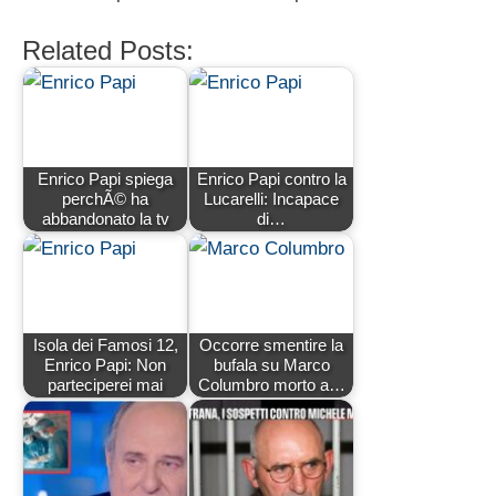
Related Posts:
Enrico Papi spiega
Enrico Papi contro la
perchÃ© ha
Lucarelli: Incapace
abbandonato la tv
di…
Isola dei Famosi 12,
Occorre smentire la
Enrico Papi: Non
bufala su Marco
parteciperei mai
Columbro morto a…