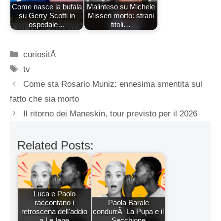
Come nasce la bufala
Malinteso su Michele
su Gerry Scotti in
Misseri morto: strani
ospedale…
titoli…
Categorie
curiositÃ
Tag
tv
Come sta Rosario Muniz: ennesima smentita sul
fatto che sia morto
Il ritorno dei Maneskin, tour previsto per il 2026
Related Posts:
Luca e Paolo
raccontano i
Paola Barale
retroscena dell'addio
condurrÃ La Pupa e il
a Le Iene
Secchione