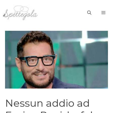
Vai
al
ME
contenuto
Nessun addio ad