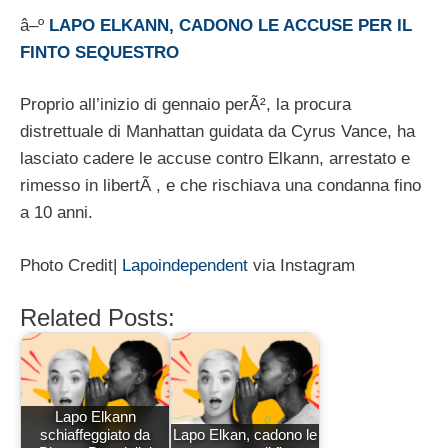
â–º
LAPO ELKANN, CADONO LE ACCUSE PER IL
FINTO SEQUESTRO
Proprio all’inizio di gennaio perÃ², la procura
distrettuale di Manhattan guidata da Cyrus Vance, ha
lasciato cadere le accuse contro Elkann, arrestato e
rimesso in libertÃ , e che rischiava una condanna fino
a 10 anni.
Photo Credit|
Lapoindependent
via Instagram
Related Posts:
Lapo Elkann
schiaffeggiato da
Lapo Elkan, cadono le