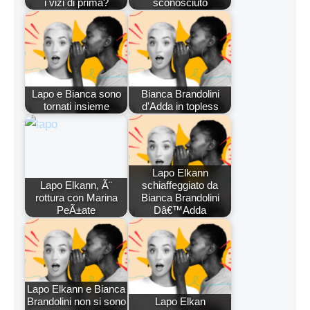
i vizi di prima?
sconosciuto
Lapo e Bianca sono
Bianca Brandolini
tornati insieme
d'Adda in topless
Lapo Elkann
Lapo Elkann, Ã¨
schiaffeggiato da
rottura con Marina
Bianca Brandolini
PeÃ±ate
Dâ€™Adda
Lapo Elkann e Bianca
Brandolini non si sono
Lapo Elkan