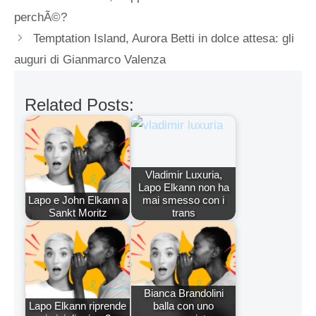
perchÃ©?
Temptation Island, Aurora Betti in dolce attesa: gli
auguri di Gianmarco Valenza
Related Posts:
Vladimir Luxuria,
Lapo Elkann non ha
Lapo e John Elkann a
mai smesso con i
Sankt Moritz
trans
Bianca Brandolini
Lapo Elkann riprende
balla con uno