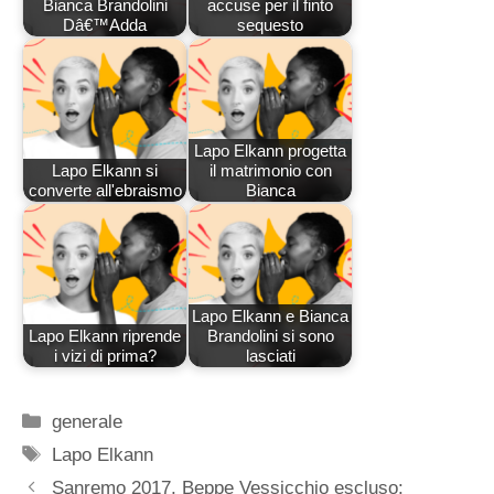
Bianca Brandolini
accuse per il finto
Dâ€™Adda
sequesto
Lapo Elkann progetta
Lapo Elkann si
il matrimonio con
converte all'ebraismo
Bianca
Lapo Elkann e Bianca
Lapo Elkann riprende
Brandolini si sono
i vizi di prima?
lasciati
Categorie
generale
Tag
Lapo Elkann
Sanremo 2017, Beppe Vessicchio escluso: