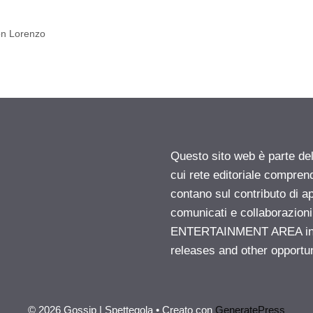
con Lorenzo
Questo sito web è parte d
cui rete editoriale compren
contano sul contributo di ap
comunicati e collaborazion
ENTERTAINMENT AREA insid
releases and other opportu
© 2026 Gossip | Spettegola
• Creato con
GeneratePress