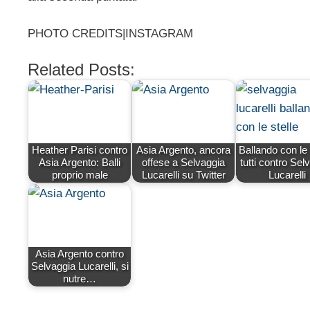
PHOTO CREDITS|INSTAGRAM
Related Posts:
Heather Parisi contro
Asia Argento, ancora
Ballando con le 
Asia Argento: Balli
offese a Selvaggia
tutti contro Sel
proprio male
Lucarelli su Twitter
Lucarelli
Asia Argento contro
Selvaggia Lucarelli, si
nutre…