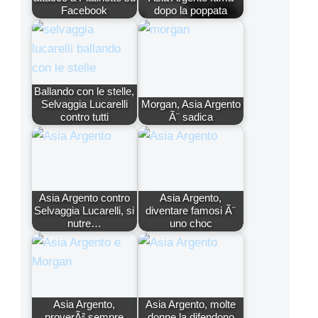
Facebook
dopo la poppata
Ballando con le stelle,
Selvaggia Lucarelli
Morgan, Asia Argento
contro tutti
Ã¨ sadica
Asia Argento contro
Asia Argento,
Selvaggia Lucarelli, si
diventare famosi Ã¨
nutre…
uno choc
Asia Argento,
Asia Argento, molte
proverÃ² sempre
donne la difendono