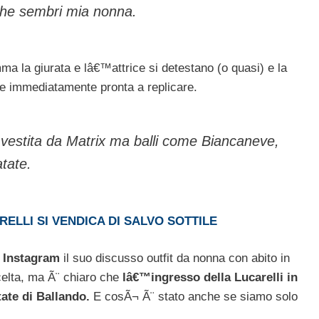
u che sembri mia nonna.
ma la giurata e lâ€™attrice si detestano (o quasi) e la
e immediatamente pronta a replicare.
 vestita da Matrix ma balli come Biancaneve,
tate.
ELLI SI VENDICA DI SALVO SOTTILE
u
Instagram
il suo discusso outfit da nonna con abito in
celta, ma Ã¨ chiaro che
lâ€™ingresso della Lucarelli in
te di Ballando.
E cosÃ¬ Ã¨ stato anche se siamo solo