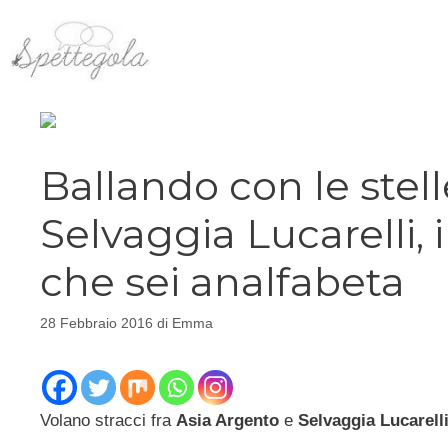
Vai
al
contenuto
Ballando con le stel
Selvaggia Lucarelli,
che sei analfabeta
28 Febbraio 2016
di
Emma
Volano stracci fra
Asia Argento
e
Selvaggia Lucarell