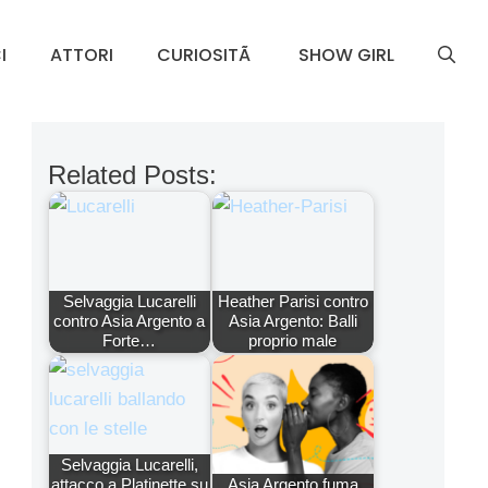
I
ATTORI
CURIOSITÃ
SHOW GIRL
Related Posts:
Selvaggia Lucarelli
Heather Parisi contro
contro Asia Argento a
Asia Argento: Balli
Forte…
proprio male
Selvaggia Lucarelli,
attacco a Platinette su
Asia Argento fuma