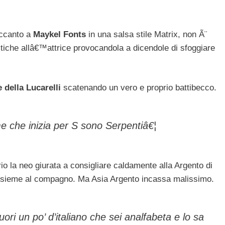
accanto a
Maykel Fonts
in una salsa stile Matrix, non Ã¨
ritiche allâ€™attrice provocandola a dicendole di sfoggiare
 della Lucarelli
scatenando un vero e proprio battibecco.
e che inizia per S sono Serpentiâ€¦
rio la neo giurata a consigliare caldamente alla Argento di
a insieme al compagno. Ma Asia Argento incassa malissimo.
uori un po’ d’italiano che sei analfabeta e lo sa