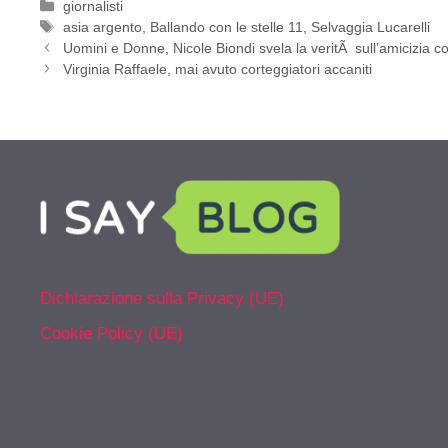
Categorie
giornalisti
Tag
asia argento
,
Ballando con le stelle 11
,
Selvaggia Lucarelli
Uomini e Donne, Nicole Biondi svela la veritÃ sull’amicizia 
Virginia Raffaele, mai avuto corteggiatori accaniti
Dichiarazione sulla Privacy (UE)
Cookie Policy (UE)