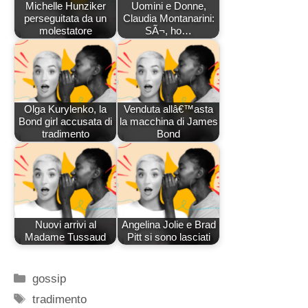
Michelle Hunziker
Uomini e Donne,
perseguitata da un
Claudia Montanarini:
molestatore
SÃ¬, ho…
Olga Kurylenko, la
Venduta allâ€™asta
Bond girl accusata di
la macchina di James
tradimento
Bond
Nuovi arrivi al
Angelina Jolie e Brad
Madame Tussaud
Pitt si sono lasciati
Categorie
gossip
Tag
tradimento