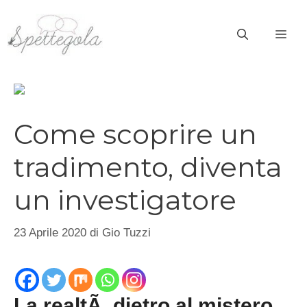
Vai
al
ME
contenuto
Come scoprire un
tradimento, diventa
un investigatore
23 Aprile 2020
di
Gio Tuzzi
La realtÃ dietro al mistero