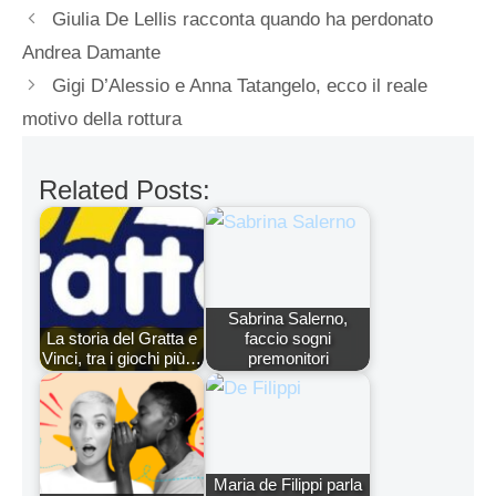
Giulia De Lellis racconta quando ha perdonato
Andrea Damante
Gigi D’Alessio e Anna Tatangelo, ecco il reale
motivo della rottura
Related Posts:
Sabrina Salerno,
La storia del Gratta e
faccio sogni
Vinci, tra i giochi più…
premonitori
Maria de Filippi parla