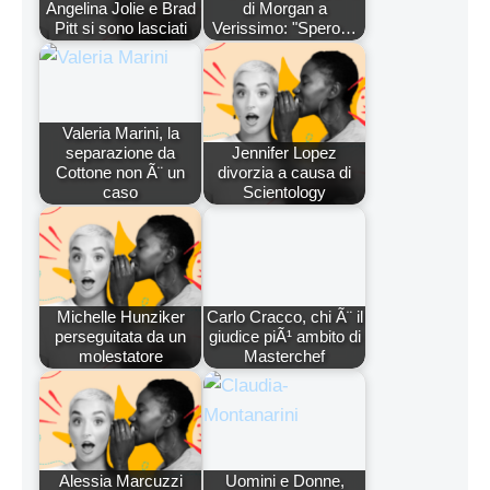
Angelina Jolie e Brad
di Morgan a
Pitt si sono lasciati
Verissimo: "Spero…
Valeria Marini, la
separazione da
Jennifer Lopez
Cottone non Ã¨ un
divorzia a causa di
caso
Scientology
Michelle Hunziker
Carlo Cracco, chi Ã¨ il
perseguitata da un
giudice piÃ¹ ambito di
molestatore
Masterchef
Alessia Marcuzzi
Uomini e Donne,