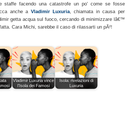
le staffe facendo una catastrofe un po’ come se fosse
tocca anche a
Vladimir Luxuria
, chiamata in causa per
ladimir getta acqua sul fuoco, cercando di minimizzare lâ€™
ta. Cara Michi, sarebbe il caso di rilassarti un pÃ²!
ata
Vladimir Luxuria vince
Isola: rivelazioni di
Famosi
l'Isola dei Famosi
Luxuria