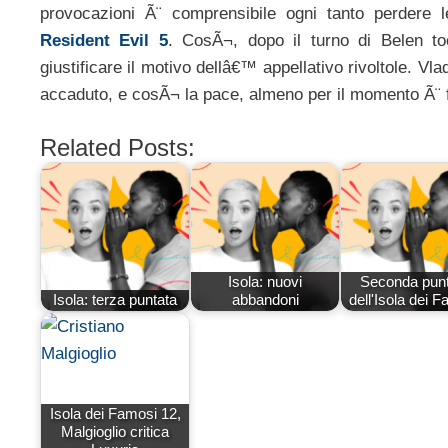
provocazioni Ã¨ comprensibile ogni tanto perdere 
Resident Evil 5
. CosÃ¬, dopo il turno di Belen 
giustificare il motivo dellâ€™ appellativo rivoltole. V
accaduto, e cosÃ¬ la pace, almeno per il momento Ã¨ fat
Related Posts:
Isola: nuovi
Seconda punt
Isola: terza puntata
abbandoni
dell'Isola dei 
Isola dei Famosi 12,
Malgioglio critica