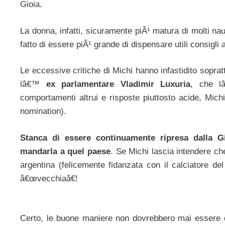
Gioia.
La donna, infatti, sicuramente piÃ¹ matura di molti nau
fatto di essere piÃ¹ grande di dispensare utili consigli 
Le eccessive critiche di Michi hanno infastidito sopratt
lâ€™
ex parlamentare Vladimir Luxuria
, che lâ
comportamenti altrui e risposte piuttosto acide, Mich
nomination).
Stanca di essere continuamente ripresa dalla 
mandarla a quel paese
. Se Michi lascia intendere c
argentina (felicemente fidanzata con il calciatore de
â€œvecchiaâ€!
Certo, le buone maniere non dovrebbero mai essere di