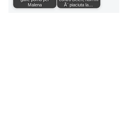
Malena
Ã¨ piaciuta la…