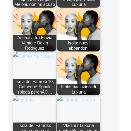
Meloni, non mi scuso
Luxuria
Antipatia tra Flavia
Vento e Belen
Isola: nuovi
Rodriguez
abbandoni
Isola dei Famosi 10,
Catherine Spaak
Isola: rivelazioni di
spiega perchÃ©…
Luxuria
Isola dei Famosi:
Vladimir Luxuria
gaffe porno per
contro Belen, non mi