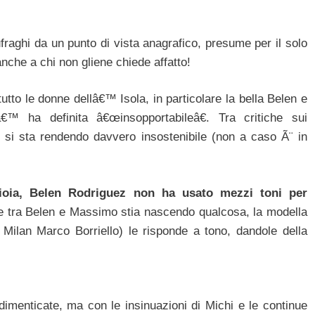
fraghi da un punto di vista anagrafico, presume per il solo
anche a chi non gliene chiede affatto!
utto le donne dellâ€™ Isola, in particolare la bella Belen e
€™ ha definita â€œinsopportabileâ€. Tra critiche sui
i si sta rendendo davvero insostenibile (non a caso Ã¨ in
Gioia, Belen Rodriguez non ha usato mezzi toni per
he tra Belen e Massimo stia nascendo qualcosa, la modella
l Milan Marco Borriello) le risponde a tono, dandole della
menticate, ma con le insinuazioni di Michi e le continue