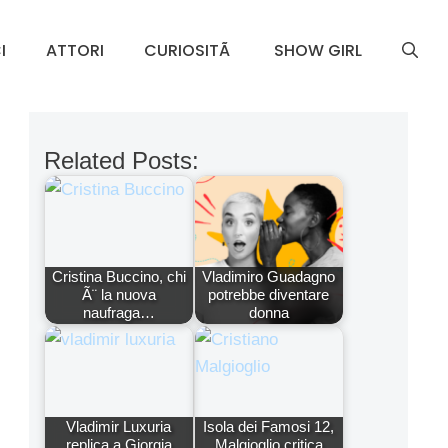
I
ATTORI
CURIOSITÃ
SHOW GIRL
Related Posts:
Cristina Buccino, chi
Vladimiro Guadagno
Ã¨ la nuova
potrebbe diventare
naufraga…
donna
Vladimir Luxuria
Isola dei Famosi 12,
replica a Giorgia
Malgioglio critica