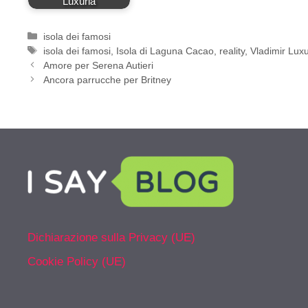
Luxuria
Categorie
isola dei famosi
Tag
isola dei famosi
,
Isola di Laguna Cacao
,
reality
,
Vladimir Luxu
Amore per Serena Autieri
Ancora parrucche per Britney
Dichiarazione sulla Privacy (UE)
Cookie Policy (UE)