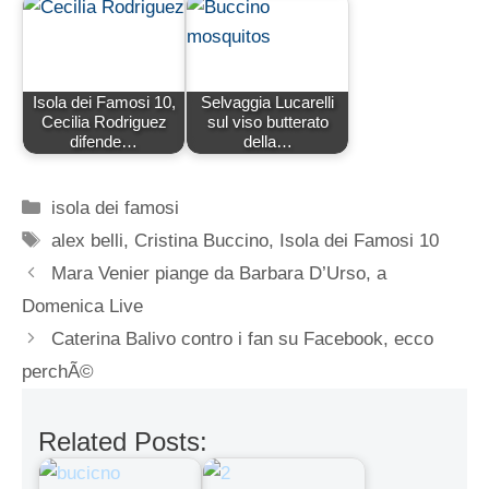
Isola dei Famosi 10,
Selvaggia Lucarelli
Cecilia Rodriguez
sul viso butterato
difende…
della…
Categorie
isola dei famosi
Tag
alex belli
,
Cristina Buccino
,
Isola dei Famosi 10
Mara Venier piange da Barbara D’Urso, a
Domenica Live
Caterina Balivo contro i fan su Facebook, ecco
perchÃ©
Related Posts: