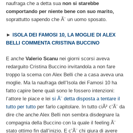
naufraga che a detta sua
non si starebbe
comportando per niente bene con suo marito,
soprattutto sapendo che Ã¨ un uomo sposato.
►
ISOLA DEI FAMOSI 10, LA MOGLIE DI ALEX
BELLI COMMENTA CRISTINA BUCCINO
E anche
Valerio Scanu
nei giorni scorsi aveva
redarguito Cristina Buccino invitandola a non fare
troppo la scema con Alex Belli che a casa aveva una
moglie. Ma la naufraga dell’Isola dei Famosi 10 ha
fatto capire bene quali sono le fossero intenzioni:
l’attore le piace e lei
si Ã¨ detta disposta a tentare il
tutto per tutto
per farlo capitolare. In tutto ciÃ² c’Ã¨ da
dire che anche Alex Belli non sembra disdegnare la
compagnia della Buccino con la quale il feeling Ã¨
stato ottimo fin dall’inizio. E c’Ã¨ chi giura di avere