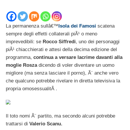
La permanenza sullâ€™
Isola dei Famosi
scatena
sempre degli effetti collaterali piÃ¹ o meno
imprevedibili: se
Rocco Siffredi
, uno dei personaggi
piÃ¹ chiacchierati e attesi della decima edizione del
programma,
continua a versare lacrime davanti alla
moglie Rosza
dicendo di voler diventare un uomo
migliore (ma senza lasciare il porno), Ã¨ anche vero
che qualcuno potrebbe rivelare in diretta televisiva la
propria omosessualitÃ .
Il toto nomi Ã¨ partito, ma secondo alcuni potrebbe
trattarsi di
Valerio Scanu.