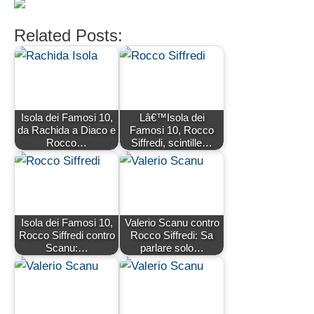
Related Posts:
Isola dei Famosi 10,
Lâ€™Isola dei
da Rachida a Diaco e
Famosi 10, Rocco
Rocco…
Siffredi, scintille…
Isola dei Famosi 10,
Valerio Scanu contro
Rocco Siffredi contro
Rocco Siffredi: Sa
Scanu:…
parlare solo…