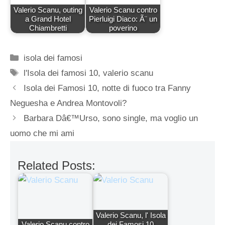
Valerio Scanu, outing
Valerio Scanu contro
a Grand Hotel
Pierluigi Diaco: Ã¨ un
Chiambretti
poverino
Categorie
isola dei famosi
Tag
l'Isola dei famosi 10
,
valerio scanu
Isola dei Famosi 10, notte di fuoco tra Fanny
Neguesha e Andrea Montovoli?
Barbara Dâ€™Urso, sono single, ma voglio un
uomo che mi ami
Related Posts:
Valerio Scanu, l' Isola
Valerio Scanu contro
dei Famosi 10