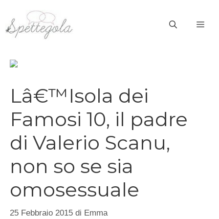
Vai
al
ME
contenuto
Lâ€™Isola dei
Famosi 10, il padre
di Valerio Scanu,
non so se sia
omosessuale
25 Febbraio 2015
di
Emma