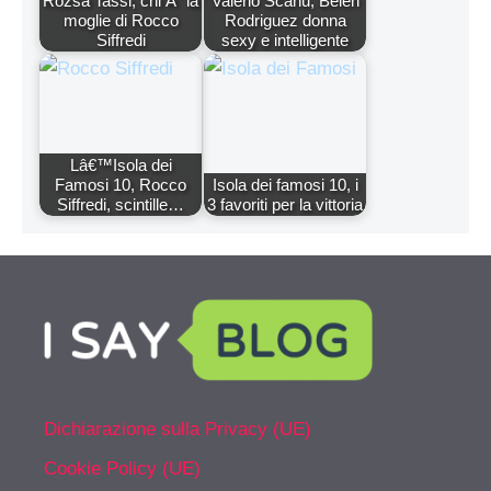
Rozsa Tassi, chi Ã¨ la
Valerio Scanu, Belen
moglie di Rocco
Rodriguez donna
Siffredi
sexy e intelligente
Lâ€™Isola dei
Famosi 10, Rocco
Isola dei famosi 10, i
Siffredi, scintille…
3 favoriti per la vittoria
Dichiarazione sulla Privacy (UE)
Cookie Policy (UE)