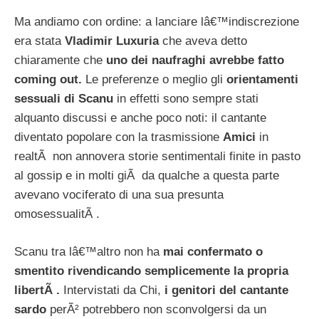
Ma andiamo con ordine: a lanciare lâ€™indiscrezione
era stata
Vladimir Luxuria
che aveva detto
chiaramente che
uno dei naufraghi avrebbe fatto
coming out.
Le preferenze o meglio gli
orientamenti
sessuali di Scanu
in effetti sono sempre stati
alquanto discussi e anche poco noti: il cantante
diventato popolare con la trasmissione
Amici
in
realtÃ non annovera storie sentimentali finite in pasto
al gossip e in molti giÃ da qualche a questa parte
avevano vociferato di una sua presunta
omosessualitÃ .
Scanu tra lâ€™altro non ha
mai confermato o
smentito rivendicando semplicemente la propria
libertÃ .
Intervistati da Chi,
i genitori del cantante
sardo
perÃ² potrebbero non sconvolgersi da un