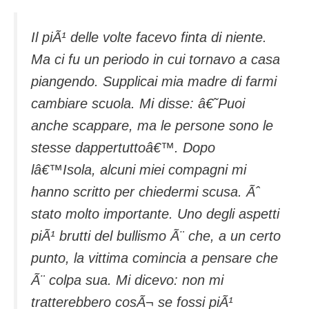
Il piÃ¹ delle volte facevo finta di niente.
Ma ci fu un periodo in cui tornavo a casa
piangendo. Supplicai mia madre di farmi
cambiare scuola. Mi disse: â€˜Puoi
anche scappare, ma le persone sono le
stesse dappertuttoâ€™. Dopo
lâ€™Isola, alcuni miei compagni mi
hanno scritto per chiedermi scusa. Ãˆ
stato molto importante. Uno degli aspetti
piÃ¹ brutti del bullismo Ã¨ che, a un certo
punto, la vittima comincia a pensare che
Ã¨ colpa sua. Mi dicevo: non mi
tratterebbero cosÃ¬ se fossi piÃ¹