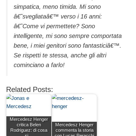
simpatica, meno timida. Mi sono
â€˜svegliataâ€™ verso i 16 anni:
â€˜Come vi permettete? Sono
intelligente, mi sono sempre comportata
bene, i miei genitori sono fantasticiâ€™.
Se rispetti te stessa, anche gli altri
cominciano a farlo!
Related Posts:
Mercedesz Henger
critica Belen
Mercedesz Henger
Rodriguez: di cosa
commenta la storia
si…
con Lucas Peracchi