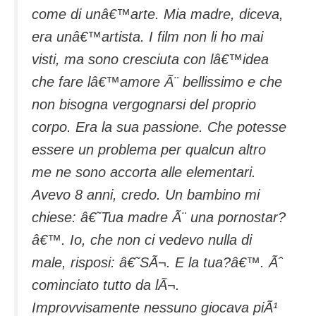
come di unâ€™arte. Mia madre, diceva,
era unâ€™artista. I film non li ho mai
visti, ma sono cresciuta con lâ€™idea
che fare lâ€™amore Ã¨ bellissimo e che
non bisogna vergognarsi del proprio
corpo. Era la sua passione. Che potesse
essere un problema per qualcun altro
me ne sono accorta alle elementari.
Avevo 8 anni, credo. Un bambino mi
chiese: â€˜Tua madre Ã¨ una pornostar?
â€™. Io, che non ci vedevo nulla di
male, risposi: â€˜SÃ¬. E la tua?â€™. Ãˆ
cominciato tutto da lÃ¬.
Improvvisamente nessuno giocava piÃ¹