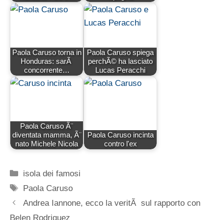
Paola Caruso torna in
Paola Caruso spiega
Honduras: sarÃ
perchÃ© ha lasciato
concorrente…
Lucas Peracchi
Paola Caruso Ã¨
diventata mamma, Ã¨
Paola Caruso incinta
nato Michele Nicola
contro l'ex
Categorie
isola dei famosi
Tag
Paola Caruso
Andrea Iannone, ecco la veritÃ sul rapporto con
Belen Rodriguez