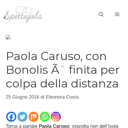
Vai
al
ME
contenuto
Paola Caruso, con
Bonolis Ã¨ finita per
colpa della distanza
25 Giugno 2016
di
Eleonora Costa
Torna a parlate
Paola Caruso
: stavolta non dell’Isola