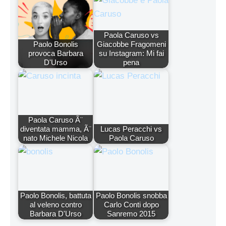
Paola Caruso vs
Paolo Bonolis
Giacobbe Fragomeni
provoca Barbara
su Instagram: Mi fai
D'Urso
pena
Paola Caruso Ã¨
diventata mamma, Ã¨
Lucas Peracchi vs
nato Michele Nicola
Paola Caruso
Paolo Bonolis, battuta
Paolo Bonolis snobba
al veleno contro
Carlo Conti dopo
Barbara D'Urso
Sanremo 2015