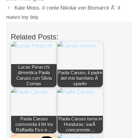
Kate Moss, il conte Nikolai von Bismarck Ã¨ il
nuovo toy boy
Related Posts:
Lucas Peracchi
dimentica Paola
Paola Caruso, il padre
Caruso con Silvia
del mio bambino Ã¨
Corrias
sparito
Paola Caruso
Paola Caruso torna in
commenta il firt tra
Honduras: sarÃ
Raffaella Fico e…
concorrente…