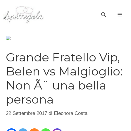
Vai
al
ME
contenuto
Grande Fratello Vip,
Belen vs Malgioglio:
Non Ã¨ una bella
persona
22 Settembre 2017
di
Eleonora Costa