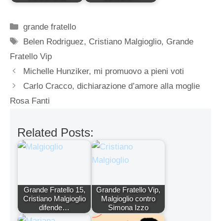
Categorie
grande fratello
Tag
Belen Rodriguez
,
Cristiano Malgioglio
,
Grande
Fratello Vip
Michelle Hunziker, mi promuovo a pieni voti
Carlo Cracco, dichiarazione d’amore alla moglie
Rosa Fanti
Related Posts:
Grande Fratello 15,
Grande Fratello Vip,
Cristiano Malgioglio
Malgioglio contro
difende…
Simona Izzo