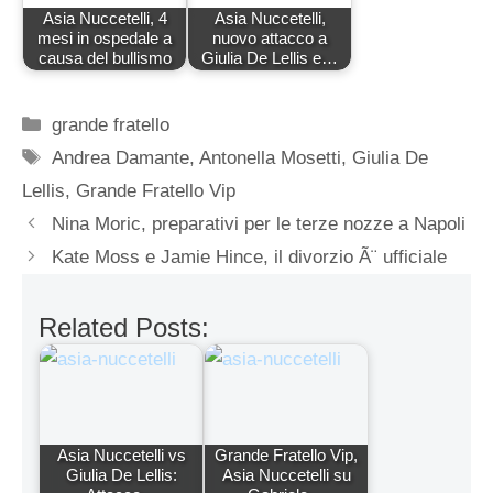
Asia Nuccetelli, 4
Asia Nuccetelli,
mesi in ospedale a
nuovo attacco a
causa del bullismo
Giulia De Lellis e…
Categorie
grande fratello
Tag
Andrea Damante
,
Antonella Mosetti
,
Giulia De
Lellis
,
Grande Fratello Vip
Nina Moric, preparativi per le terze nozze a Napoli
Kate Moss e Jamie Hince, il divorzio Ã¨ ufficiale
Related Posts:
Asia Nuccetelli vs
Grande Fratello Vip,
Giulia De Lellis:
Asia Nuccetelli su