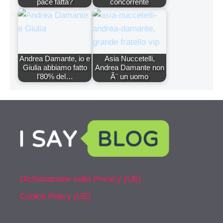
pace fatta?
concorrente
Andrea Damante, io e
Asia Nuccetelli,
Giulia abbiamo fatto
Andrea Damante non
l'80% del…
Ã¨ un uomo
Dichiarazione sulla Privacy (UE)
Cookie Policy (UE)