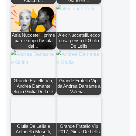
Attacco…
Gabriele…
Asia Nuccetelli, prime
Alex Nuccetelli, ecco
parole dopo l'uscita
cosa penso di Giulia
dal…
De Lellis
Grande Fratello Vip,
Grande Fratello Vip,
Andrea Damante
da Andrea Damante a
elogia Giulia De Lellis
Valeria…
Giulia De Lellis e
Grande Fratello Vip
Antonella Mosetti,
2017, Giulia De Lellis