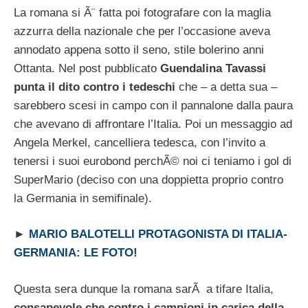
La romana si Ã¨ fatta poi fotografare con la maglia
azzurra della nazionale che per l’occasione aveva
annodato appena sotto il seno, stile bolerino anni
Ottanta. Nel post pubblicato
Guendalina Tavassi
punta il dito contro i tedeschi
che – a detta sua –
sarebbero scesi in campo con il pannalone dalla paura
che avevano di affrontare l’Italia. Poi un messaggio ad
Angela Merkel, cancelliera tedesca, con l’invito a
tenersi i suoi eurobond perchÃ© noi ci teniamo i gol di
SuperMario (deciso con una doppietta proprio contro
la Germania in semifinale).
►
MARIO BALOTELLI PROTAGONISTA DI ITALIA-
GERMANIA: LE FOTO!
Questa sera dunque la romana sarÃ a tifare Italia,
consapevole che contro i campioni in carica della