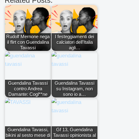
Related Posts:
Rudolf Mernone nega
I festeggiamenti dei
il flirt con Guendalina
calciatori dell'Italia
Tavassi
agli…
Guendalina Tavassi
Guendalina Tavassi
contro Andrea
su Instagram, non
Damante: Cogl**ne
sono io a…
Guendalina Tavassi,
Gf 13, Guendalina
bikini al sesto mese di
Tavassi opinionista al