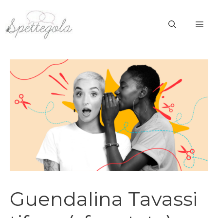
Vai
al
ME
contenuto
Guendalina Tavassi