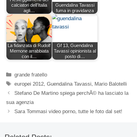
calciatori dell'Italia
Guendalina Tavassi
agli…
fuma in gravidanza
La fidanzata di Rudolf
Gf 13, Guendalina
Mernone arrabbiata
Tavassi opinionista al
con il…
posto di…
Categorie
grande fratello
Tag
europei 2012
,
Guendalina Tavassi
,
Mario Balotelli
Stefano De Martino spiega perchÃ© ha lasciato la
sua agenzia
Sara Tommasi video porno, tutte le foto dal set!