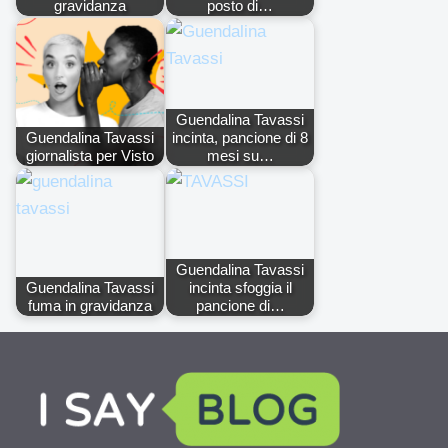
gravidanza
posto di…
Guendalina Tavassi
Guendalina Tavassi
incinta, pancione di 8
giornalista per Visto
mesi su…
Guendalina Tavassi
Guendalina Tavassi
incinta sfoggia il
fuma in gravidanza
pancione di…