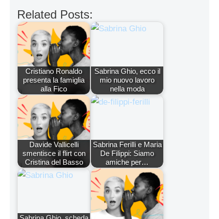
Related Posts:
Cristiano Ronaldo
Sabrina Ghio, ecco il
presenta la famiglia
mio nuovo lavoro
alla Fico
nella moda
Davide Vallicelli
Sabrina Ferilli e Maria
smentisce il flirt con
De Filippi: Siamo
Cristina del Basso
amiche per…
Sabrina Ghio, scheda