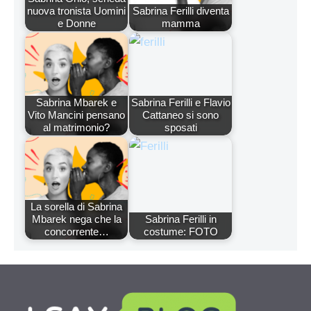
nuova tronista Uomini
Sabrina Ferilli diventa
e Donne
mamma
Sabrina Mbarek e
Sabrina Ferilli e Flavio
Vito Mancini pensano
Cattaneo si sono
al matrimonio?
sposati
La sorella di Sabrina
Mbarek nega che la
Sabrina Ferilli in
concorrente…
costume: FOTO