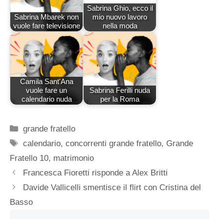
Sabrina Ghio, ecco il
Sabrina Mbarek non
mio nuovo lavoro
vuole fare televisione
nella moda
Camila Sant'Ana
vuole fare un
Sabrina Ferilli nuda
calendario nuda
per la Roma
Categorie
grande fratello
Tag
calendario
,
concorrenti grande fratello
,
Grande
Fratello 10
,
matrimonio
Francesca Fioretti risponde a Alex Britti
Davide Vallicelli smentisce il flirt con Cristina del
Basso