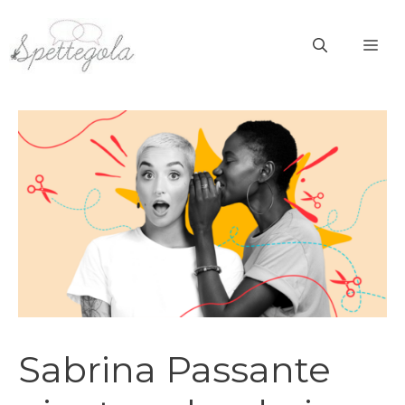
Vai
al
ME
contenuto
Sabrina Passante