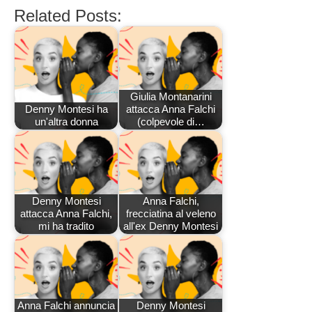
Related Posts:
Giulia Montanarini
Denny Montesi ha
attacca Anna Falchi
un'altra donna
(colpevole di…
Denny Montesi
Anna Falchi,
attacca Anna Falchi,
frecciatina al veleno
mi ha tradito
all'ex Denny Montesi
Anna Falchi annuncia
Denny Montesi