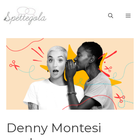
Vai
al
ME
contenuto
Denny Montesi