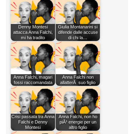
Denny Montesi
Giulia Montanarini si
attacca Anna Falchi,
difende dalle accuse
mi ha tradito
di chi la…
Anna Falchi, magari
Anna Falchi non
fossi raccomandata
allatterÃ suo figlio
Crisi passata tra Anna
Anna Falchi, non ho
Falchi e Denny
piÃ¹ energie per un
Montesi
altro figlio