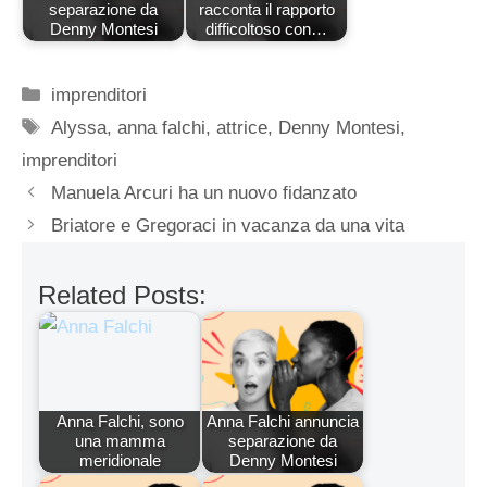
separazione da
racconta il rapporto
Denny Montesi
difficoltoso con…
Categorie
imprenditori
Tag
Alyssa
,
anna falchi
,
attrice
,
Denny Montesi
,
imprenditori
Manuela Arcuri ha un nuovo fidanzato
Briatore e Gregoraci in vacanza da una vita
Related Posts:
Anna Falchi, sono
Anna Falchi annuncia
una mamma
separazione da
meridionale
Denny Montesi