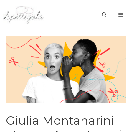
Vai
al
ME
contenuto
Giulia Montanarini