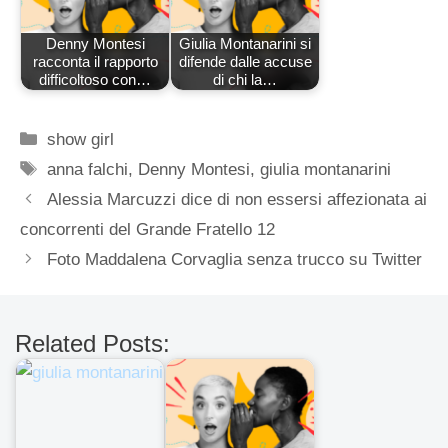
Denny Montesi
Giulia Montanarini si
racconta il rapporto
difende dalle accuse
difficoltoso con…
di chi la…
Categorie
show girl
Tag
anna falchi
,
Denny Montesi
,
giulia montanarini
Alessia Marcuzzi dice di non essersi affezionata ai
concorrenti del Grande Fratello 12
Foto Maddalena Corvaglia senza trucco su Twitter
Related Posts: