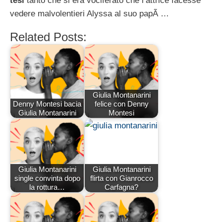
tesi
tanto che si era vociferato che l’attrice facesse
vedere malvolentieri Alyssa al suo papÃ …
Related Posts:
Giulia Montanarini
Denny Montesi bacia
felice con Denny
Giulia Montanarini
Montesi
Giulia Montanarini
Giulia Montanarini
single convinta dopo
flirta con Gianrocco
la rottura…
Carfagna?