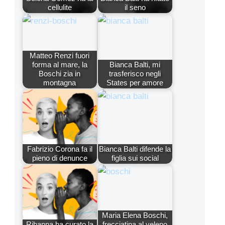
cellulite
il seno
Matteo Renzi fuori
forma al mare, la
Bianca Balti, mi
Boschi zia in
trasferisco negli
montagna
States per amore
Fabrizio Corona fa il
Bianca Balti difende la
pieno di denunce
figlia sui social
Maria Elena Boschi,
Rihanna ha curato la
frecciatina al veleno