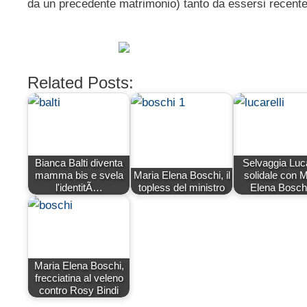
da un precedente matrimonio) tanto da essersi recente
Related Posts:
Bianca Balti diventa
Selvaggia Luca
mamma bis e svela
Maria Elena Boschi, il
solidale con M
l'identitÃ…
topless del ministro
Elena Bosc
Maria Elena Boschi,
frecciatina al veleno
contro Rosy Bindi