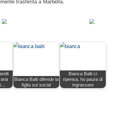
mente trasferita a Marbella.
relli
Bianca Balti ci
aria
Bianca Balti difende la
ripensa, ho paura di
hi…
figlia sui social
ingrassare