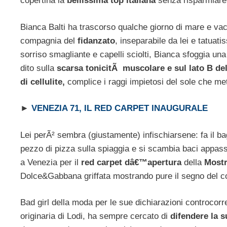
copertina la
bellissima top italiana
senza risparmiare
Bianca Balti ha trascorso qualche giorno di mare e v
compagnia del
fidanzato
, inseparabile da lei e tatuat
sorriso smagliante e capelli sciolti, Bianca sfoggia una 
dito sulla
scarsa tonicitÃ muscolare e sul lato B de
di cellulite,
complice i raggi impietosi del sole che met
►
VENEZIA 71, IL RED CARPET INAUGURALE
Lei perÃ² sembra (giustamente) infischiarsene: fa il ba
pezzo di pizza sulla spiaggia e si scambia baci appassi
a Venezia per il
red carpet dâ€™apertura
della
Mostr
Dolce&Gabbana griffata mostrando pure il segno del c
Bad girl della moda per le sue dichiarazioni controcorre
originaria di Lodi, ha sempre cercato di
difendere la s