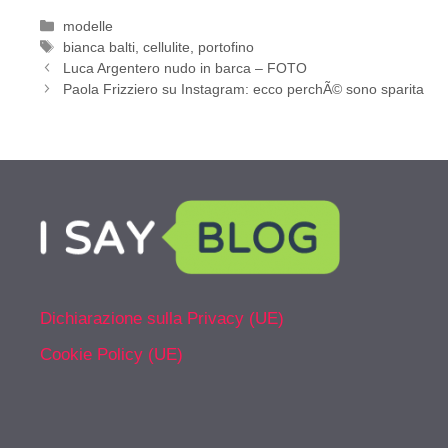
Categorie
modelle
Tag
bianca balti
,
cellulite
,
portofino
Luca Argentero nudo in barca – FOTO
Paola Frizziero su Instagram: ecco perchÃ© sono sparita
Dichiarazione sulla Privacy (UE)
Cookie Policy (UE)