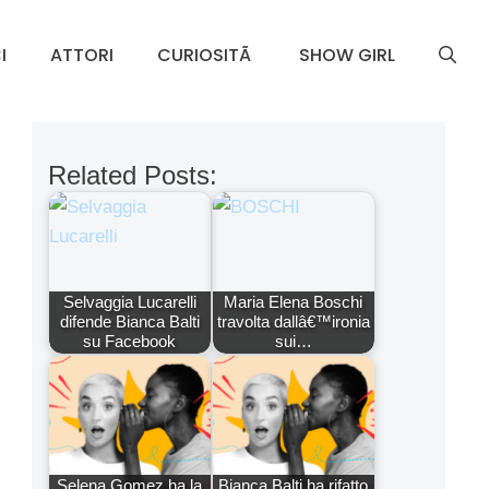
I
ATTORI
CURIOSITÃ
SHOW GIRL
Related Posts:
Selvaggia Lucarelli
Maria Elena Boschi
difende Bianca Balti
travolta dallâ€™ironia
su Facebook
sui…
Selena Gomez ha la
Bianca Balti ha rifatto