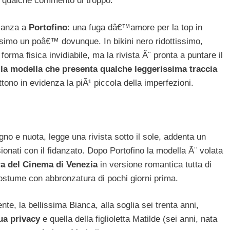
 qualche commento di troppo.
acanza a
Portofino
: una fuga dâ€™amore per la top in
issimo un poâ€™ dovunque. In bikini nero ridottissimo,
forma fisica invidiabile, ma la rivista Ã¨ pronta a puntare il
lla modella che presenta qualche leggerissima traccia
tono in evidenza la piÃ¹ piccola della imperfezioni.
gno e nuota, legge una rivista sotto il sole, addenta un
onati con il fidanzato. Dopo Portofino la modella Ã¨ volata
a del Cinema di Venezia
in versione romantica tutta di
ostume con abbronzatura di pochi giorni prima.
nte, la bellissima Bianca, alla soglia sei trenta anni,
ua privacy
e quella della figlioletta Matilde (sei anni, nata