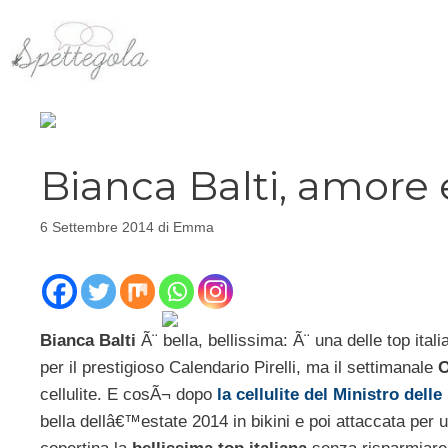
Vai
al
contenuto
Bianca Balti, amore e
6 Settembre 2014
di
Emma
Bianca Balti
Ã¨ bella, bellissima: Ã¨ una delle top ital
per il prestigioso Calendario Pirelli, ma il settimanale
O
cellulite. E cosÃ¬ dopo
la cellulite del Ministro del
bella dellâ€™estate 2014 in bikini e poi attaccata per un