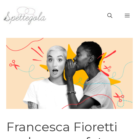
Vai
al
ME
contenuto
Francesca Fioretti