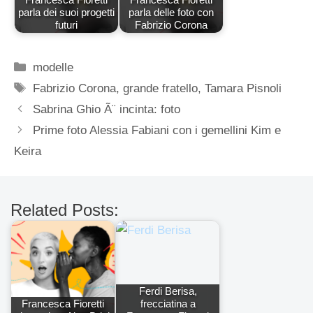
parla dei suoi progetti
parla delle foto con
futuri
Fabrizio Corona
Categorie
modelle
Tag
Fabrizio Corona
,
grande fratello
,
Tamara Pisnoli
Sabrina Ghio Ã¨ incinta: foto
Prime foto Alessia Fabiani con i gemellini Kim e
Keira
Related Posts:
Ferdi Berisa,
Francesca Fioretti
frecciatina a