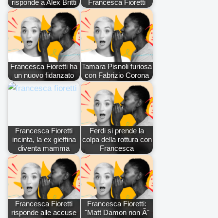
risponde a Alex Britti
Francesca Fioretti
Francesca Fioretti ha
Tamara Pisnoli furiosa
un nuovo fidanzato
con Fabrizio Corona
Francesca Fioretti
Ferdi si prende la
incinta, la ex gieffina
colpa della rottura con
diventa mamma
Francesca
Francesca Fioretti
Francesca Fioretti:
risponde alle accuse
"Matt Damon non Ã¨