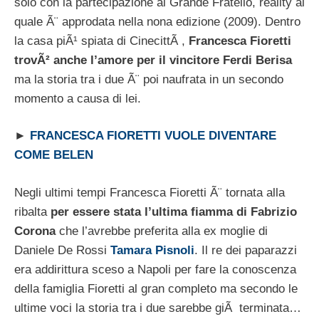
solo con la partecipazione al Grande Fratello, reality al
quale Ã¨ approdata nella nona edizione (2009). Dentro
la casa piÃ¹ spiata di CinecittÃ ,
Francesca Fioretti
trovÃ² anche l’amore per il vincitore Ferdi Berisa
ma la storia tra i due Ã¨ poi naufrata in un secondo
momento a causa di lei.
►
FRANCESCA FIORETTI VUOLE DIVENTARE
COME BELEN
Negli ultimi tempi Francesca Fioretti Ã¨ tornata alla
ribalta
per essere stata l’ultima fiamma di Fabrizio
Corona
che l’avrebbe preferita alla ex moglie di
Daniele De Rossi
Tamara Pisnoli
. Il re dei paparazzi
era addirittura sceso a Napoli per fare la conoscenza
della famiglia Fioretti al gran completo ma secondo le
ultime voci la storia tra i due sarebbe giÃ terminata…