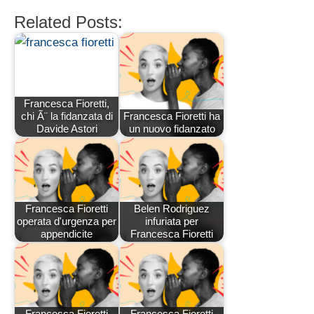
Related Posts:
Francesca Fioretti,
chi Ã¨ la fidanzata di
Francesca Fioretti ha
Davide Astori
un nuovo fidanzato
Francesca Fioretti
Belen Rodriguez
operata d'urgenza per
infuriata per
appendicite
Francesca Fioretti
Francesca Fioretti
Francesca Fioretti