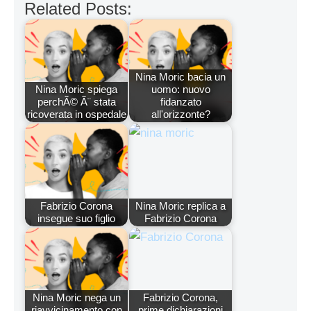
Related Posts:
Nina Moric bacia un
Nina Moric spiega
uomo: nuovo
perchÃ© Ã¨ stata
fidanzato
ricoverata in ospedale
all'orizzonte?
Fabrizio Corona
Nina Moric replica a
insegue suo figlio
Fabrizio Corona
Nina Moric nega un
Fabrizio Corona,
riavvicinamento con
prime dichiarazioni