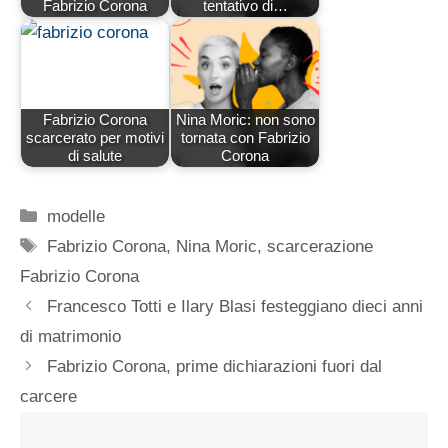
Fabrizio Corona
tentativo di…
Fabrizio Corona
Nina Moric: non sono
scarcerato per motivi
tornata con Fabrizio
di salute
Corona
Categorie
modelle
Tag
Fabrizio Corona
,
Nina Moric
,
scarcerazione
Fabrizio Corona
Francesco Totti e Ilary Blasi festeggiano dieci anni
di matrimonio
Fabrizio Corona, prime dichiarazioni fuori dal
carcere