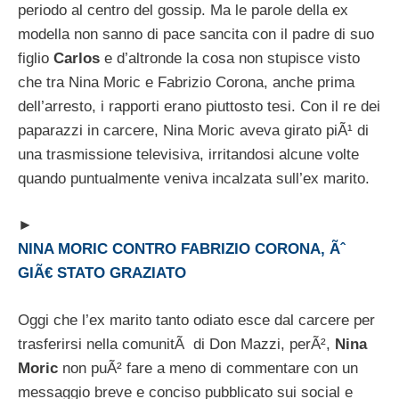
periodo al centro del gossip. Ma le parole della ex
modella non sanno di pace sancita con il padre di suo
figlio
Carlos
e d’altronde la cosa non stupisce visto
che tra Nina Moric e Fabrizio Corona, anche prima
dell’arresto, i rapporti erano piuttosto tesi. Con il re dei
paparazzi in carcere, Nina Moric aveva girato piÃ¹ di
una trasmissione televisiva, irritandosi alcune volte
quando puntualmente veniva incalzata sull’ex marito.
►
NINA MORIC CONTRO FABRIZIO CORONA, Ãˆ
GIÃ€ STATO GRAZIATO
Oggi che l’ex marito tanto odiato esce dal carcere per
trasferirsi nella comunitÃ di Don Mazzi, perÃ²,
Nina
Moric
non puÃ² fare a meno di commentare con un
messaggio breve e conciso pubblicato sui social e