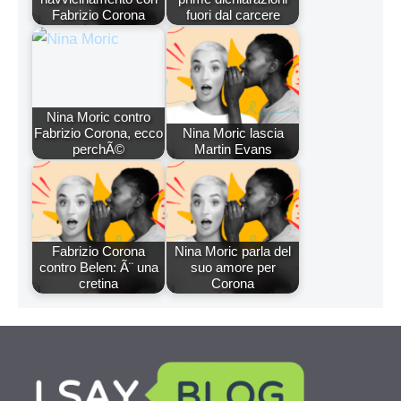
Fabrizio Corona
fuori dal carcere
Nina Moric contro
Fabrizio Corona, ecco
Nina Moric lascia
perchÃ©
Martin Evans
Fabrizio Corona
Nina Moric parla del
contro Belen: Ã¨ una
suo amore per
cretina
Corona