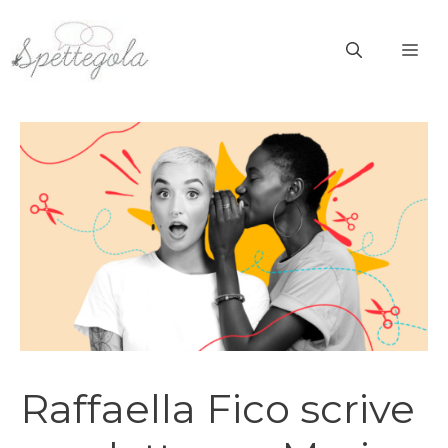
Vai
al
ME
contenuto
Raffaella Fico scrive