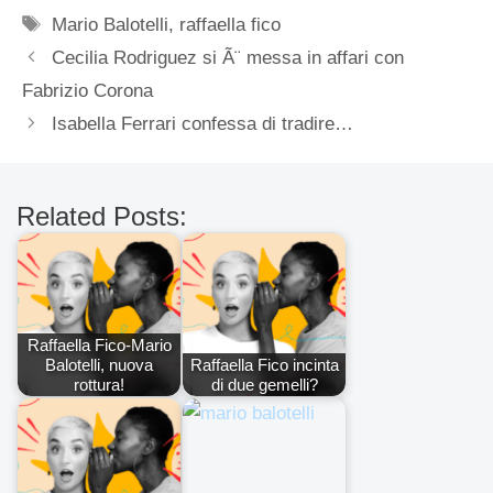
Tag
Mario Balotelli
,
raffaella fico
Cecilia Rodriguez si Ã¨ messa in affari con
Fabrizio Corona
Isabella Ferrari confessa di tradire…
Related Posts:
Raffaella Fico-Mario
Balotelli, nuova
Raffaella Fico incinta
rottura!
di due gemelli?