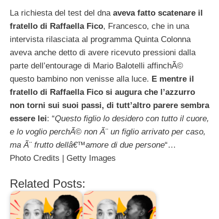
La richiesta del test del dna
aveva fatto scatenare il
fratello di Raffaella Fico
, Francesco, che in una
intervista rilasciata al programma Quinta Colonna
aveva anche detto di avere ricevuto pressioni dalla
parte dell’entourage di Mario Balotelli affinchÃ©
questo bambino non venisse alla luce.
E mentre il
fratello di Raffaella Fico si augura che l’azzurro
non torni sui suoi passi, di tutt’altro parere sembra
essere lei
: “
Questo figlio lo desidero con tutto il cuore,
e lo voglio perchÃ© non Ã¨ un figlio arrivato per caso,
ma Ã¨ frutto dellâ€™amore di due persone
“…
Photo Credits | Getty Images
Related Posts: