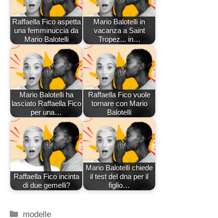
Raffaella Fico aspetta
Mario Balotelli in
una femminuccia da
vacanza a Saint
Mario Balotelli
Tropez... in…
Mario Balotelli ha
Raffaella Fico vuole
lasciato Raffaella Fico
tornare con Mario
per una…
Balotelli
Mario Balotelli chiede
Raffaella Fico incinta
il test del dna per il
di due gemelli?
figlio…
Categorie
modelle