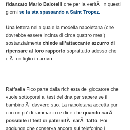
fidanzato Mario Balotelli
che per la veritÃ in questi
giorni
se la sta spassando a Saint Tropez.
Una lettera nella quale la modella napoletana (che
dovrebbe essere incinta di circa quattro mesi)
sostanzialmente
chiede all’attaccante azzurro di
ripensare al loro rapporto
soprattutto adesso che
c’Ã¨ un figlio in arrivo.
Raffaella Fico parte dalla richiesta del giocatore che
vuole sottoporsi al test del dna per sapere se il
bambino Ã¨ davvero suo. La napoletana accetta pur
con un po’ di rammarico e dice che
quando sarÃ
possibile il test di paternitÃ sarÃ fatto
. Poi
aggiunge che conserva ancora sul telefonino i