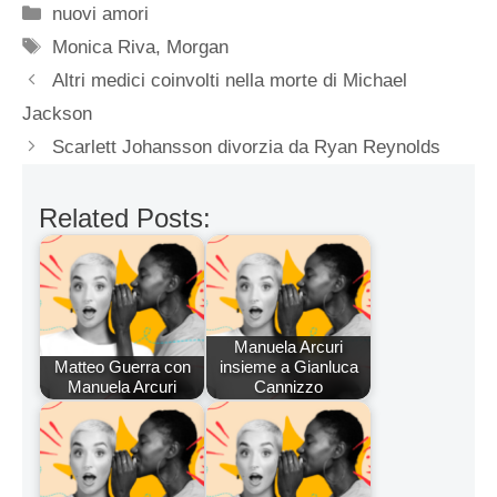
Categorie
nuovi amori
Tag
Monica Riva
,
Morgan
Altri medici coinvolti nella morte di Michael
Jackson
Scarlett Johansson divorzia da Ryan Reynolds
Related Posts:
Manuela Arcuri
Matteo Guerra con
insieme a Gianluca
Manuela Arcuri
Cannizzo