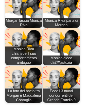
Morgan lascia Monica
Monica Riva parla di
Riva
Morgan
Monica Riva
chiarisce il suo
comportamento
Monica gioca
ambiguo
dâ€™astuzia
La foto del bacio tra
Ecco i 3 nuovi
Morgan e Maddalena
concorrenti del
Corvaglia
Grande Fratello 9