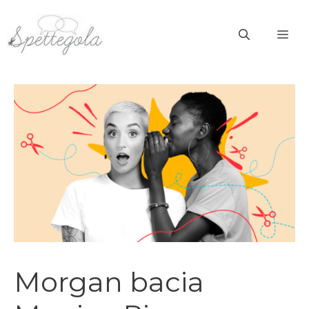
Vai
al
ME
contenuto
Morgan bacia