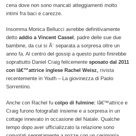
cena dove non sono mancati atteggiamenti molto
intimi fra baci e carezze.
Insomma Monica Bellucci avrebbe definitivamente
detto
addio a Vincent Cassel
, padre delle sue due
bambine, da cui si Ã¨ separata a sorpresa oltre un
anno fa. Al centro del gossip a questo punto finirebbe
soprattutto Daniel Craig felicemente
sposato dal 2011
con lâ€™attrice inglese Rachel Weisz,
rivista
recentemente in Youth – La giovinezza di Paolo
Sorrentino.
Anche con Rachel fu
colpo di fulmine:
lâ€™attrice e
Craig furono fotografati insieme e a sorpresa in un
cottage innevato in occasione del Natale. Qualche
tempo dopo aver ufficializzato la relazione sono
convolati segretamente a nozze con un cerimonia