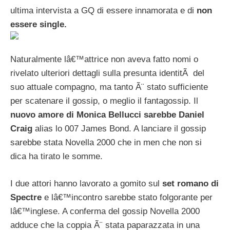
ultima intervista a GQ di essere innamorata e di
non
essere single.
Naturalmente lâ€™attrice non aveva fatto nomi o
rivelato ulteriori dettagli sulla presunta identitÃ del
suo attuale compagno, ma tanto Ã¨ stato sufficiente
per scatenare il gossip, o meglio il fantagossip. Il
nuovo amore di Monica Bellucci sarebbe Daniel
Craig
alias lo 007 James Bond. A lanciare il gossip
sarebbe stata Novella 2000 che in men che non si
dica ha tirato le somme.
I due attori hanno lavorato a gomito sul
set romano di
Spectre
e lâ€™incontro sarebbe stato folgorante per
lâ€™inglese. A conferma del gossip Novella 2000
adduce che la coppia Ã¨ stata paparazzata in una