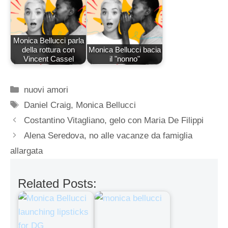
Monica Bellucci parla
della rottura con
Monica Bellucci bacia
Vincent Cassel
il "nonno"
Categorie
nuovi amori
Tag
Daniel Craig
,
Monica Bellucci
Costantino Vitagliano, gelo con Maria De Filippi
Alena Seredova, no alle vacanze da famiglia
allargata
Related Posts: