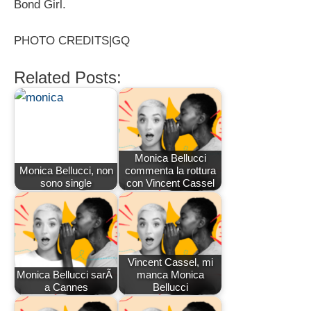
Bond Girl.
PHOTO CREDITS|GQ
Related Posts:
Monica Bellucci
Monica Bellucci, non
commenta la rottura
sono single
con Vincent Cassel
Vincent Cassel, mi
Monica Bellucci sarÃ
manca Monica
a Cannes
Bellucci