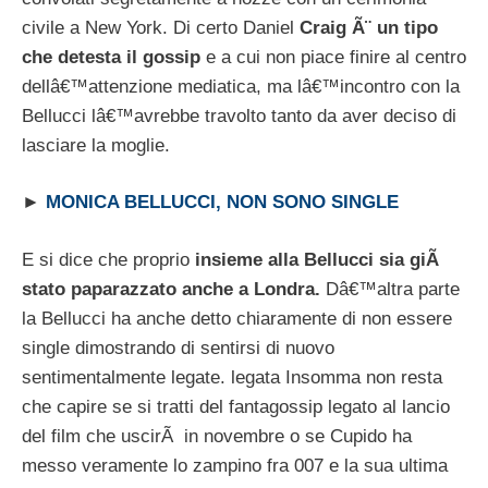
civile a New York. Di certo Daniel
Craig Ã¨ un tipo
che detesta il gossip
e a cui non piace finire al centro
dellâ€™attenzione mediatica, ma lâ€™incontro con la
Bellucci lâ€™avrebbe travolto tanto da aver deciso di
lasciare la moglie.
►
MONICA BELLUCCI, NON SONO SINGLE
E si dice che proprio
insieme alla Bellucci sia giÃ
stato paparazzato anche a Londra.
Dâ€™altra parte
la Bellucci ha anche detto chiaramente di non essere
single dimostrando di sentirsi di nuovo
sentimentalmente legate. legata Insomma non resta
che capire se si tratti del fantagossip legato al lancio
del film che uscirÃ in novembre o se Cupido ha
messo veramente lo zampino fra 007 e la sua ultima