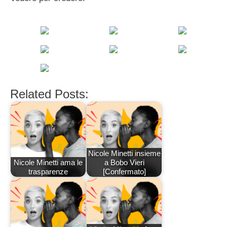
Related Posts:
Nicole Minetti insieme
Nicole Minetti ama le
a Bobo Vieri
trasparenze
[Confermato]