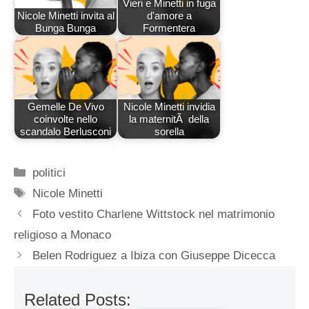
Vieri e Minetti in fuga
Nicole Minetti invita al
d'amore a
Bunga Bunga
Formentera
Gemelle De Vivo
Nicole Minetti invidia
coinvolte nello
la maternitÃ della
scandalo Berlusconi
sorella
Categorie
politici
Tag
Nicole Minetti
Foto vestito Charlene Wittstock nel matrimonio
religioso a Monaco
Belen Rodriguez a Ibiza con Giuseppe Dicecca
Related Posts: