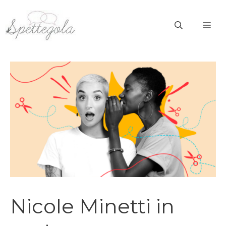
Vai
al
ME
contenuto
Nicole Minetti in