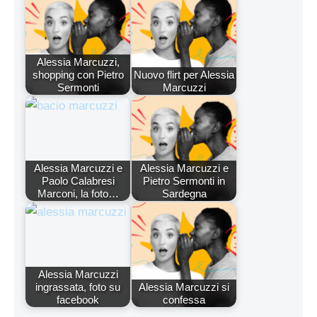
Alessia Marcuzzi,
shopping con Pietro
Nuovo flirt per Alessia
Sermonti
Marcuzzi
Alessia Marcuzzi e
Alessia Marcuzzi e
Paolo Calabresi
Pietro Sermonti in
Marconi, la foto…
Sardegna
Alessia Marcuzzi
ingrassata, foto su
Alessia Marcuzzi si
facebook
confessa