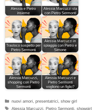
Alessia e Pietro
Alessia Marcuzzi sta
insieme
con Pietro Sermonti
Alessia Marcuzzi in
Trasloco sospetto per
spiaggia con Pietro e
Pietro Sermonti
Simone
Alessia Marcuzzi,
Alessia Marcuzzi e
shopping con Pietro
Pietro Sermonti
Sermonti
vogliono un figlio?
Categorie
nuovi amori
,
presentatrici
,
show girl
Tag
Alessia Marcuzzi
,
Pietro Sermonti
,
showgirl