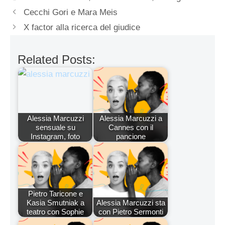
Cecchi Gori e Mara Meis
X factor alla ricerca del giudice
Related Posts:
Alessia Marcuzzi
Alessia Marcuzzi a
sensuale su
Cannes con il
Instagram, foto
pancione
Pietro Taricone e
Kasia Smutniak a
Alessia Marcuzzi sta
teatro con Sophie
con Pietro Sermonti