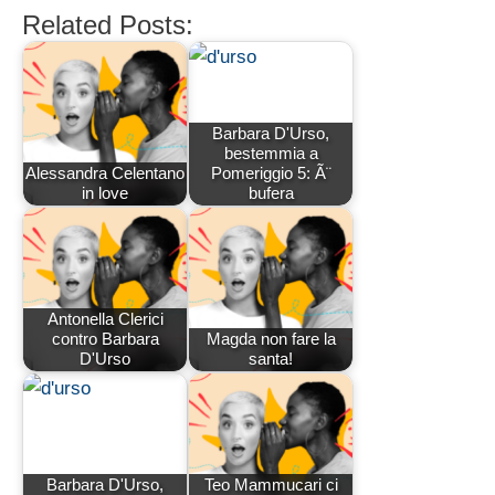
Related Posts:
Barbara D'Urso,
bestemmia a
Alessandra Celentano
Pomeriggio 5: Ã¨
in love
bufera
Antonella Clerici
contro Barbara
Magda non fare la
D'Urso
santa!
Barbara D'Urso,
Teo Mammucari ci