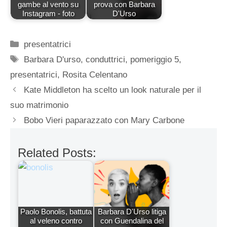
gambe al vento su
prova con Barbara
Instagram - foto
D'Urso
Categorie
presentatrici
Tag
Barbara D'urso
,
conduttrici
,
pomeriggio 5
,
presentatrici
,
Rosita Celentano
Kate Middleton ha scelto un look naturale per il
suo matrimonio
Bobo Vieri paparazzato con Mary Carbone
Related Posts:
Paolo Bonolis, battuta
Barbara D'Urso litiga
al veleno contro
con Guendalina del