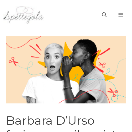
Vai
al
ME
contenuto
Barbara D’Urso