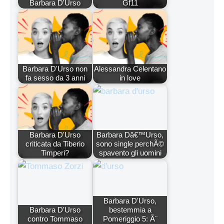
Barbara D'Urso
Gf11
Barbara D'Urso non
Alessandra Celentano
fa sesso da 3 anni
in love
Barbara D'Urso
Barbara Dâ€™Urso,
criticata da Tiberio
sono single perchÃ©
Timperi?
spavento gli uomini
Barbara D'Urso,
Barbara D'Urso
bestemmia a
contro Tommaso
Pomeriggio 5: Ã¨