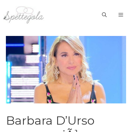
Vai
al
ME
contenuto
Barbara D’Urso