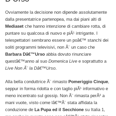
Ovviamente la decisione non dipende assolutamente
dalla presentatrice partenopea, ma dai piani alti di
Mediaset
che hanno intenzione di cambiare rotta, di
puntare su qualcosa di nuovo e piÃ¹ intrigante. I
telespettatori sembrano essere un poâ€™ stanchi dei
soliti programmi televisivi, non Ã¨ un caso che
Barbara Dâ€™Urso
abbia dovuto rinunciare
questâ€™anno al suo
Domenica Live
e soprattutto a
Live Non Ã¨ la Dâ€™Urso
.
Alla bella conduttrice Ã¨ rimasto
Pomeriggio Cinque
,
seppur in forma ridotta e con taglio piÃ¹ informativo e
meno incentrato sul gossip. Non Ã¨ rimasta perÃ² a
mani vuote, visto come lâ€™Ã¨ stata affidata la
conduzione de
La Pupa ed il Secchione
su Italia 1,