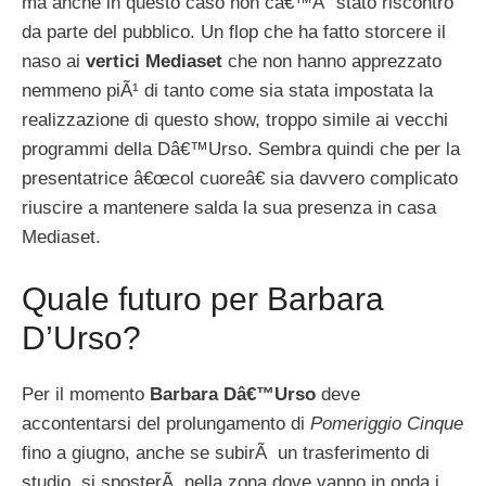
ma anche in questo caso non câ€™Ã¨ stato riscontro
da parte del pubblico. Un flop che ha fatto storcere il
naso ai
vertici Mediaset
che non hanno apprezzato
nemmeno piÃ¹ di tanto come sia stata impostata la
realizzazione di questo show, troppo simile ai vecchi
programmi della Dâ€™Urso. Sembra quindi che per la
presentatrice â€œcol cuoreâ€ sia davvero complicato
riuscire a mantenere salda la sua presenza in casa
Mediaset.
Quale futuro per Barbara
D’Urso?
Per il momento
Barbara Dâ€™Urso
deve
accontentarsi del prolungamento di
Pomeriggio Cinque
fino a giugno, anche se subirÃ un trasferimento di
studio, si sposterÃ nella zona dove vanno in onda i