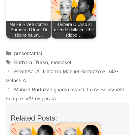
Naike Rivelli contro
Barbara D'Urso si
Barbara d'Urso: Di
difende dalla critiche
sicuro ha un…
(dopo…
Categorie
presentatrici
Tag
Barbara D'urso
,
mediaset
PerchÃ© Ã¨ finita tra Manuel Bortuzzo e LulÃ¹
SelassiÃ¨
Manuel Bortuzzo guarda avanti, LulÃ¹ SelassiÃ©
sempre piÃ¹ disperata
Related Posts: