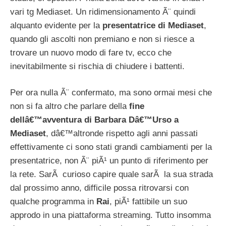
vari tg Mediaset. Un ridimensionamento Ã¨ quindi
alquanto evidente per la
presentatrice di Mediaset
,
quando gli ascolti non premiano e non si riesce a
trovare un nuovo modo di fare tv, ecco che
inevitabilmente si rischia di chiudere i battenti.
Per ora nulla Ã¨ confermato, ma sono ormai mesi che
non si fa altro che parlare della
fine
dellâ€™avventura di Barbara Dâ€™Urso a
Mediaset
, dâ€™altronde rispetto agli anni passati
effettivamente ci sono stati grandi cambiamenti per la
presentatrice, non Ã¨ piÃ¹ un punto di riferimento per
la rete. SarÃ curioso capire quale sarÃ la sua strada
dal prossimo anno, difficile possa ritrovarsi con
qualche programma in
Rai
, piÃ¹ fattibile un suo
approdo in una piattaforma streaming. Tutto insomma