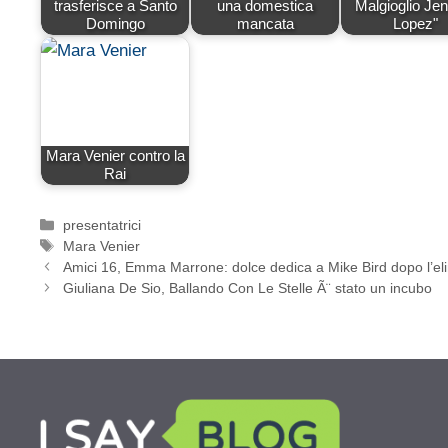
trasferisce a Santo
una domestica
Malgioglio Jen
Domingo
mancata
Lopez"
Mara Venier contro la
Rai
Categorie
presentatrici
Tag
Mara Venier
Amici 16, Emma Marrone: dolce dedica a Mike Bird dopo l’el
Giuliana De Sio, Ballando Con Le Stelle Ã¨ stato un incubo