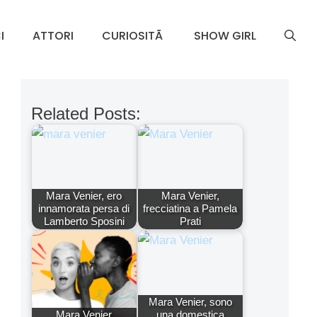
I
ATTORI
CURIOSITÃ
SHOW GIRL
Related Posts:
Mara Venier, ero
Mara Venier,
innamorata persa di
frecciatina a Pamela
Lamberto Sposini
Prati
Mara Venier, sono
Mara Venier
una domestica