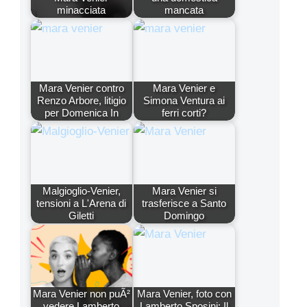
minacciata
mancata
Mara Venier contro
Mara Venier e
Renzo Arbore, litigio
Simona Ventura ai
per Domenica In
ferri corti?
Malgioglio-Venier,
Mara Venier si
tensioni a L'Arena di
trasferisce a Santo
Giletti
Domingo
Mara Venier non puÃ²
Mara Venier, foto con
vedere Lamberto
Lamberto Sposini: Il