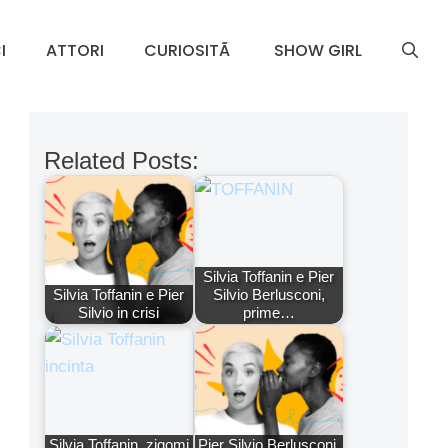
I
ATTORI
CURIOSITÃ
SHOW GIRL
Related Posts:
Silvia Toffanin e Pier
Silvia Toffanin e Pier
Silvio Berlusconi,
Silvio in crisi
prime…
Silvia Toffanin, zigomi
Pier Silvio Berlusconi,