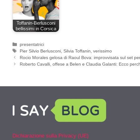
Toffanin-Berlusconi
bellissimi in Corsica
Categorie
presentatrici
Tag
Pier Silvio Berlusconi
,
Silvia Toffanin
,
verissimo
Rocio Morales gelosa di Raoul Bova: improvvisata sul set per
Roberto Cavalli, offese a Belen e Claudia Galanti: Ecco per
Dichiarazione sulla Privacy (UE)