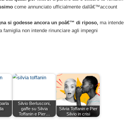
issimo
come annunciato ufficialmente dallâ€™account
gna si godesse ancora un poâ€™ di riposo,
ma intende
la famiglia non intende rinunciare agli impegni
parla
Silvio Berlusconi,
da
gaffe su Silvia
Silvia Toffanin e Pier
Ã
Toffanin e Pier…
Silvio in crisi