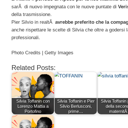
sarÃ di nuovo impegnata con le nuove puntate di
Ver
della trasmissione.
Pier Silvio in realtÃ
avrebbe preferito che la compa
anche rispettare le scelte di Silvia che oltre a godersi 
professionali.
Photo Credits | Getty Images
Related Posts:
Silvia Toffanin con
Silvia Toffanin e Pier
Silvia Toffanin 
Lorenzo Mattia a
Silvio Berlusconi,
della secon
Portofino
prime…
maternit