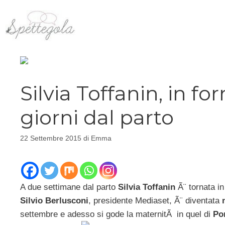
Vai
al
contenuto
Silvia Toffanin, in f
giorni dal parto
22 Settembre 2015
di
Emma
A due settimane dal parto
Silvia Toffanin
Ã¨ tornata in
Silvio Berlusconi
, presidente Mediaset, Ã¨ diventata
settembre e adesso si gode la maternitÃ in quel di
Po