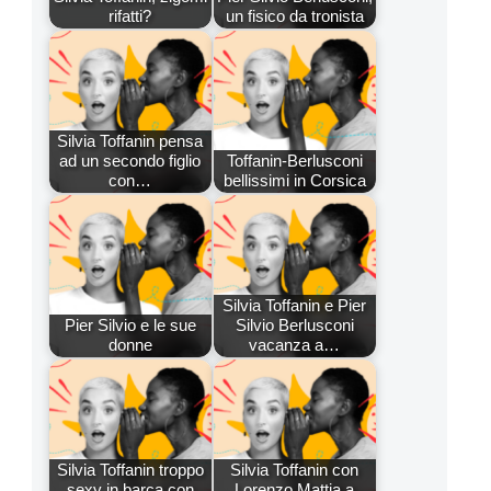
rifatti?
un fisico da tronista
Silvia Toffanin pensa
ad un secondo figlio
Toffanin-Berlusconi
con…
bellissimi in Corsica
Silvia Toffanin e Pier
Pier Silvio e le sue
Silvio Berlusconi
donne
vacanza a…
Silvia Toffanin troppo
Silvia Toffanin con
sexy in barca con
Lorenzo Mattia a