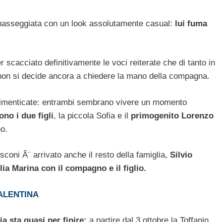
a passeggiata con un look assolutamente casual:
lui fuma
 scacciato definitivamente le voci reiterate che di tanto in
 non si decide ancora a chiedere la mano della compagna.
dimenticate: entrambi sembrano vivere un momento
no i due figli
, la piccola Sofia e il
primogenito Lorenzo
o.
usconi Ã¨ arrivato anche il resto della famiglia,
Silvio
ia Marina con il compagno e il figlio.
VALENTINA
a sta quasi per finire:
a partire dal 3 ottobre la Toffanin