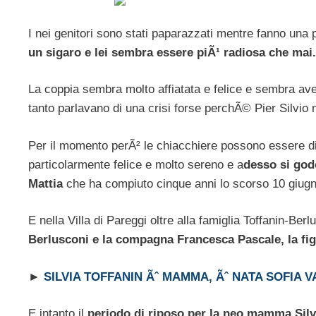
I nei genitori sono stati paparazzati mentre fanno un
un sigaro e lei sembra essere piÃ¹ radiosa che mai.
La coppia sembra molto affiatata e felice e sembra aver
tanto parlavano di una crisi forse perchÃ© Pier Silvio
Per il momento perÃ² le chiacchiere possono essere 
particolarmente felice e molto sereno e a
desso si godo
Mattia
che ha compiuto cinque anni lo scorso 10 giugn
E nella Villa di Pareggi oltre alla famiglia Toffanin-Berl
Berlusconi e la compagna Francesca Pascale, la figl
►
SILVIA TOFFANIN Ãˆ MAMMA, Ãˆ NATA SOFIA 
E intanto il
periodo di riposo per la neo mamma Silvi