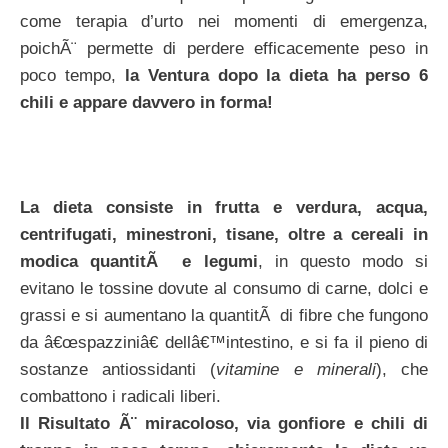
come terapia d’urto nei momenti di emergenza,
poichÃ¨ permette di perdere efficacemente peso in
poco tempo,
la Ventura dopo la dieta ha perso 6
chili e appare davvero in forma!
La dieta consiste in frutta e verdura, acqua,
centrifugati, minestroni, tisane, oltre a cereali in
modica quantitÃ e legumi
, in questo modo si
evitano le tossine dovute al consumo di carne, dolci e
grassi e si aumentano la quantitÃ di fibre che fungono
da â€œspazziniâ€ dellâ€™intestino, e si fa il pieno di
sostanze antiossidanti (
vitamine e minerali
), che
combattono i radicali liberi.
Il Risultato Ã¨ miracoloso, via gonfiore e chili di