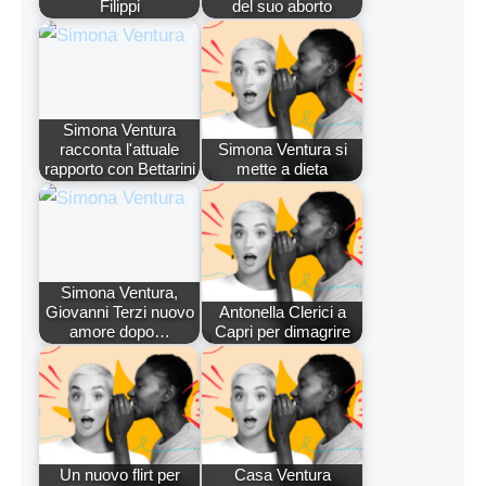
Filippi
del suo aborto
Simona Ventura
racconta l'attuale
Simona Ventura si
rapporto con Bettarini
mette a dieta
Simona Ventura,
Giovanni Terzi nuovo
Antonella Clerici a
amore dopo…
Capri per dimagrire
Un nuovo flirt per
Casa Ventura