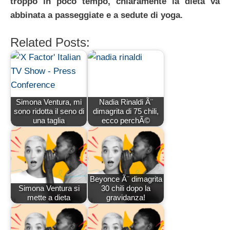
troppo in poco tempo, chiaramente la dieta va
abbinata a passeggiate e a sedute di yoga.
Related Posts:
Simona Ventura, mi
Nadia Rinaldi Ã¨
sono ridotta il seno di
dimagrita di 75 chili,
una taglia
ecco perchÃ©
Beyonce Ã¨ dimagrita
Simona Ventura si
30 chili dopo la
mette a dieta
gravidanza!