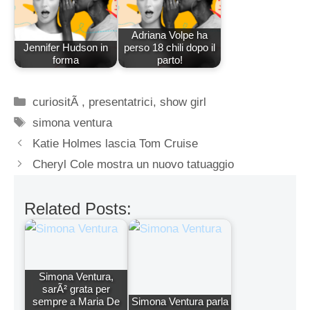
Adriana Volpe ha
Jennifer Hudson in
perso 18 chili dopo il
forma
parto!
Categorie
curiositÃ
,
presentatrici
,
show girl
Tag
simona ventura
Katie Holmes lascia Tom Cruise
Cheryl Cole mostra un nuovo tatuaggio
Related Posts:
Simona Ventura,
sarÃ² grata per
sempre a Maria De
Simona Ventura parla