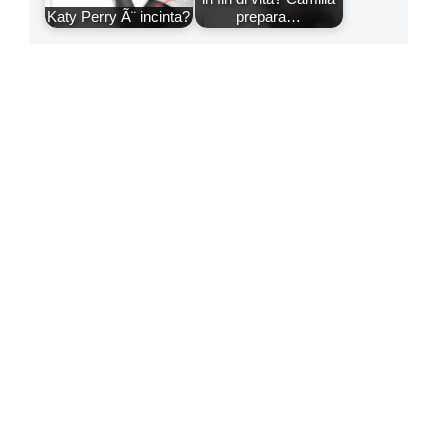
Katy Perry Ã¨ incinta?
prepara…