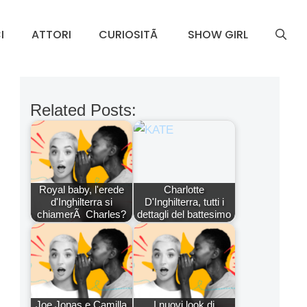
I
ATTORI
CURIOSITÃ
SHOW GIRL
Related Posts:
Royal baby, l'erede
Charlotte
d'Inghilterra si
D'Inghilterra, tutti i
chiamerÃ Charles?
dettagli del battesimo
Joe Jonas e Camilla
I nuovi look di