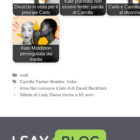
Kate potrebbe non
Divorzio in vista per il
essere fertile: parola
Carlo e Camilla 
principe Carlo
di Camilla
al divorzio
Kate Middleton
perseguitata dai
media
Categorie
reali
Tag
Camilla Parker-Bowles
,
India
Irma Nici conosce il lato A di David Beckham
Stilista di Lady Diana morta a 65 anni