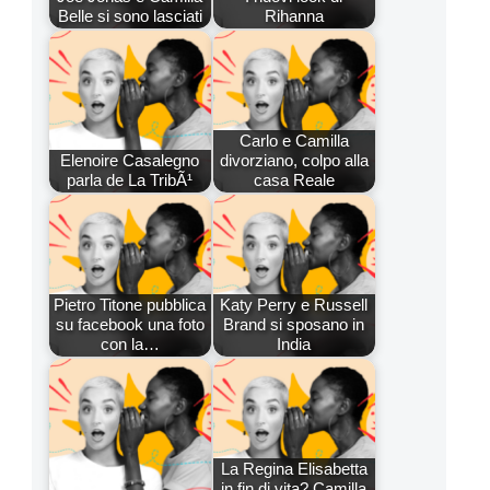
Belle si sono lasciati
Rihanna
Carlo e Camilla
Elenoire Casalegno
divorziano, colpo alla
parla de La TribÃ¹
casa Reale
Pietro Titone pubblica
Katy Perry e Russell
su facebook una foto
Brand si sposano in
con la…
India
La Regina Elisabetta
in fin di vita? Camilla