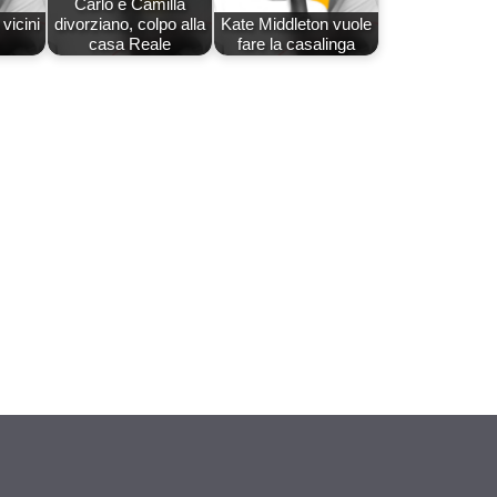
Carlo e Camilla
vicini
divorziano, colpo alla
Kate Middleton vuole
casa Reale
fare la casalinga