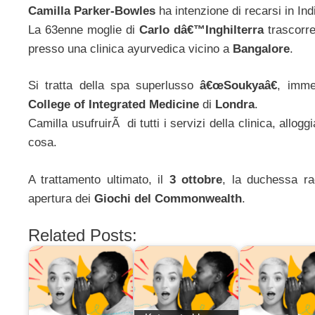
Camilla Parker-Bowles
ha intenzione di recarsi in Ind
La 63enne moglie di
Carlo dâ€™Inghilterra
trascorre
presso una clinica ayurvedica vicino a
Bangalore
.
Si tratta della spa superlusso
â€œSoukyaâ€
, imme
College of Integrated Medicine
di
Londra
.
Camilla usufruirÃ di tutti i servizi della clinica, allo
cosa.
A trattamento ultimato, il
3 ottobre
, la duchessa r
apertura dei
Giochi del Commonwealth
.
Related Posts: