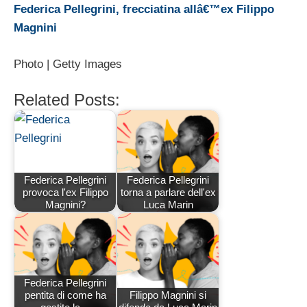
Federica Pellegrini, frecciatina allâ€™ex Filippo
Magnini
Photo | Getty Images
Related Posts:
Federica Pellegrini
Federica Pellegrini
provoca l'ex Filippo
torna a parlare dell'ex
Magnini?
Luca Marin
Federica Pellegrini
pentita di come ha
Filippo Magnini si