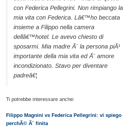
con Federica Pellegrini. Non rimpiango la
mia vita con Federica. Lâ€™ho beccata
insieme a Filippo nella camera
dellâ€™hotel. Le avevo chiesto di
sposarmi. Mia madre Ã¨ la persona piÃ¹
importante della mia vita ed Ã¨ amore
incondizionato. Stavo per diventare
padreâ€¦
Ti potrebbe interessare anche:
Filippo Magnini vs Federica Pellegrini: vi spiego
perchÃ© Ã¨ finita