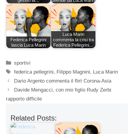
gestito la…
difende da Luca Marin
Luca Marin
Federica Pellegrini
commenta la crisi tra
lascia Luca Marin
Federica Pellegrini…
Categorie
sportivi
Tag
federica pellegrini
,
Filippo Magnini
,
Luca Marin
Dario Argento commenta il flirt Corona-Asia
Davide Mengacci, con mio figlio Rudy Zerbi
rapporto difficile
Related Posts: