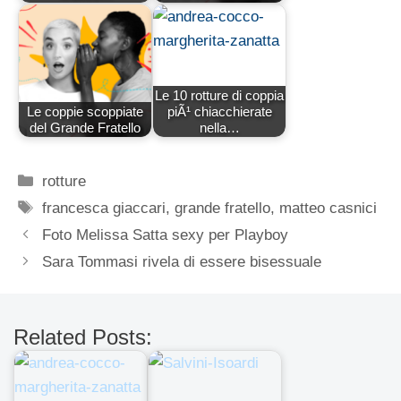
Le 10 rotture di coppia
Le coppie scoppiate
piÃ¹ chiacchierate
del Grande Fratello
nella…
Categorie
rotture
Tag
francesca giaccari
,
grande fratello
,
matteo casnici
Foto Melissa Satta sexy per Playboy
Sara Tommasi rivela di essere bisessuale
Related Posts: