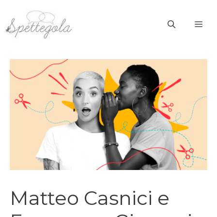
Vai
al
ME
contenuto
Matteo Casnici e