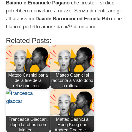
Baiano e Emanuele Pagano
che presto – si dice –
potrebbero convolare a nozze. Senza dimenticare gli
affiatatissimi
Davide Baroncini ed Erinela Bitri
che
filano il perfetto amore da piÃ¹ di un anno.
Related Posts:
Matteo Casnici parla
Matteo Casnici si
della fine della
racconta a Visto dopo
relazione con…
la rottura…
Francesca Giaccari,
Matteo Casnici a
dopo la rottura con
Hong Kong con
Matteo…
Andrea Cocco e…