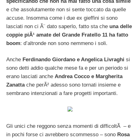
specificando che non ha mai fatto una cosa simile
e che assolutamente non si sente toccato da quelle
accuse. Insomma come i due ex gieffini si sono
lasciati non ci Ã¨ dato saperlo, fatto sta che
una delle
coppie piÃ¹ amate del Grande Fratello 11 ha fatto
boom
: d’altronde non sono nemmeno i soli.
Anche
Ferdinando Giordano e Angelica Livraghi
si
sono detti addio qualche mese fa e per un periodo si
erano lasciati anche
Andrea Cocco e Margherita
Zanatta
che perÃ² adesso sono tornati insieme e
sembrano intenzionati a fare progetti importanti.
Gli unici che reggono senza momenti di difficoltÃ – e
in pochi forse ci avrebbero scommesso – sono
Rosa