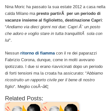
Nina Moric ha passato la sua estate 2012 a casa nella
calda Milano ma
presto partirÃ per un periodo di
vacanze insieme al figlioletto, destinazione Capri
:
“
Andiamo via dieci giorni noi due: Capri Ã¨ un posto
che adoro e voglio stare in tutta tranquillitÃ sola con
lui
“.
Nessun
ritorno di fiamma
con il re dei paparazzi
Fabrizio Corona, dunque, come in molti avevano
ipotizzato. I due si erano riavvicinati dopo un periodo
di forti tensioni ma la croata ha assicurato: “A
bbiamo
ricostruito un rapporto civile per il bene di nostro
figlio
“. Meglio cosÃ¬â€¦
Related Posts: