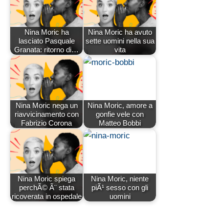
Nina Moric ha
Nina Moric ha avuto
lasciato Pasquale
sette uomini nella sua
Granata: ritorno di…
vita
Nina Moric nega un
Nina Moric, amore a
riavvicinamento con
gonfie vele con
Fabrizio Corona
Matteo Bobbi
Nina Moric spiega
Nina Moric, niente
perchÃ© Ã¨ stata
piÃ¹ sesso con gli
ricoverata in ospedale
uomini