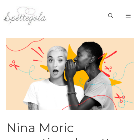
Vai
al
ME
contenuto
Nina Moric