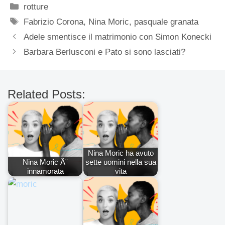
Categorie
rotture
Tag
Fabrizio Corona
,
Nina Moric
,
pasquale granata
Adele smentisce il matrimonio con Simon Konecki
Barbara Berlusconi e Pato si sono lasciati?
Related Posts:
Nina Moric ha avuto
Nina Moric Ã¨
sette uomini nella sua
innamorata
vita