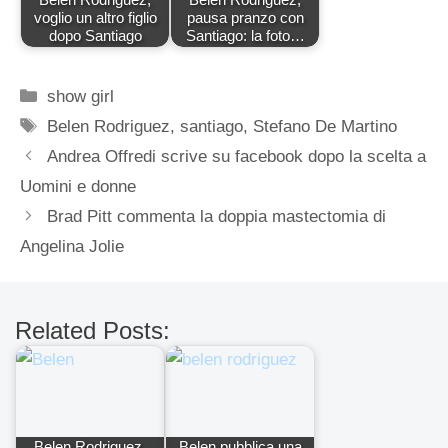
voglio un altro figlio
pausa pranzo con
dopo Santiago
Santiago: la foto…
Categorie
show girl
Tag
Belen Rodriguez
,
santiago
,
Stefano De Martino
Andrea Offredi scrive su facebook dopo la scelta a
Uomini e donne
Brad Pitt commenta la doppia mastectomia di
Angelina Jolie
Related Posts:
Belen Rodriguez,
Belen pubblica una