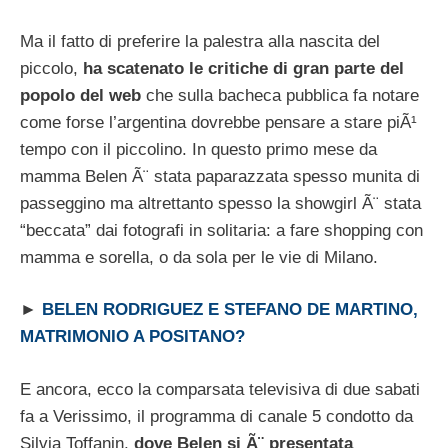
Ma il fatto di preferire la palestra alla nascita del
piccolo,
ha scatenato le critiche di gran parte del
popolo del web
che sulla bacheca pubblica fa notare
come forse l’argentina dovrebbe pensare a stare piÃ¹
tempo con il piccolino. In questo primo mese da
mamma Belen Ã¨ stata paparazzata spesso munita di
passeggino ma altrettanto spesso la showgirl Ã¨ stata
“beccata” dai fotografi in solitaria: a fare shopping con
mamma e sorella, o da sola per le vie di Milano.
►
BELEN RODRIGUEZ E STEFANO DE MARTINO,
MATRIMONIO A POSITANO?
E ancora, ecco la comparsata televisiva di due sabati
fa a Verissimo, il programma di canale 5 condotto da
Silvia Toffanin,
dove Belen si Ã¨ presentata