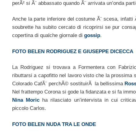
perÃ² si Ã¨ abbassato quando Ã¨ arrivata un’onda parti
Anche la parte inferiore del costume Ã¨ scesa, infatti 
soubrette ha subito cercato di ricoprirsi se pur cons
copertina di qualche giornale di
gossip
.
FOTO BELEN RODRIGUEZ E GIUSEPPE DICECCA
La Rodriguez si trovava a Formentera con Fabrizio
ributtarsi a capofitto nel lavoro visto che la prossima
Colorado CafÃ¨ perchÃ© sostituirÃ la bellissima
Ross
Nel frattempo Corona si gode la fidanzata e si fa immo
Nina Moric
ha rilasciato un’intervista in cui criti
piccolo Carlos.
FOTO BELEN NUDA TRA LE ONDE