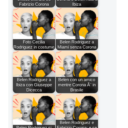
Fabrizio Corona
Ibiza
Foto Cecilia
Belen Rodriguez a
Rodriguez in costume
Miami senza Corona
Belen Rodriguez a
Belen con un amico
Ibiza con Giuseppe
mentre Corona Ã¨ in
Dicecca
Brasile
Belen Rodriguez e
Belen Rodriguez si
Fabrizio Corona: e se