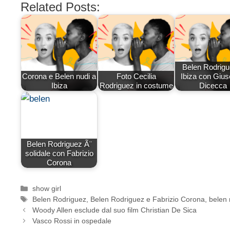
Related Posts:
Belen Rodrigu
Corona e Belen nudi a
Foto Cecilia
Ibiza con Giu
Ibiza
Rodriguez in costume
Dicecca
Belen Rodriguez Ã¨
solidale con Fabrizio
Corona
Categorie
show girl
Tag
Belen Rodriguez
,
Belen Rodriguez e Fabrizio Corona
,
belen 
Woody Allen esclude dal suo film Christian De Sica
Vasco Rossi in ospedale