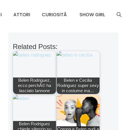
I
ATTORI
CURIOSITÃ
SHOW GIRL
Related Posts:
Belen Rodriguez,
Belen e Cecilia
ecco perchÃ© ha
Rodriguez super sexy
lasciato Iannone
in costume ma…
Belen Rodriguez
chiede silenzio su
Corona e Belen nudi a