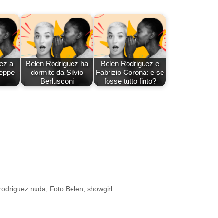
ez a
Belen Rodriguez ha
Belen Rodriguez e
seppe
dormito da Silvio
Fabrizio Corona: e se
Berlusconi
fosse tutto finto?
rodriguez nuda
,
Foto Belen
,
showgirl