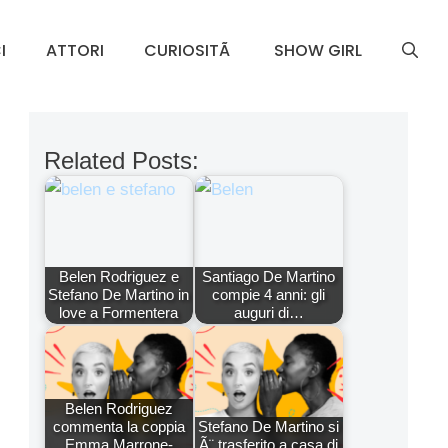
I
ATTORI
CURIOSITÃ
SHOW GIRL
Related Posts:
Belen Rodriguez e
Santiago De Martino
Stefano De Martino in
compie 4 anni: gli
love a Formentera
auguri di…
Belen Rodriguez
commenta la coppia
Stefano De Martino si
Emma Marrone-
Ã¨ trasferito a casa di