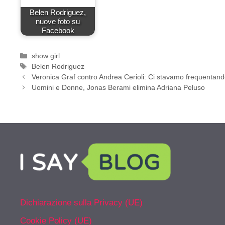
Belen Rodriguez,
nuove foto su
Facebook
Categorie
show girl
Tag
Belen Rodriguez
Veronica Graf contro Andrea Cerioli: Ci stavamo frequentan
Uomini e Donne, Jonas Berami elimina Adriana Peluso
Dichiarazione sulla Privacy (UE)
Cookie Policy (UE)