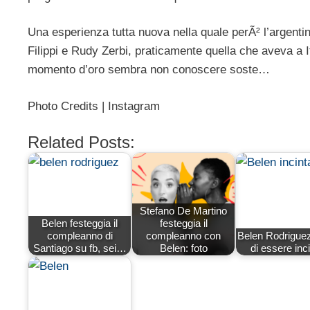
Una esperienza tutta nuova nella quale perÃ² l’argenti
Filippi e Rudy Zerbi, praticamente quella che aveva a 
momento d’oro sembra non conoscere soste…
Photo Credits | Instagram
Related Posts:
Stefano De Martino
Belen festeggia il
festeggia il
compleanno di
compleanno con
Belen Rodrigue
Santiago su fb, sei…
Belen: foto
di essere inc