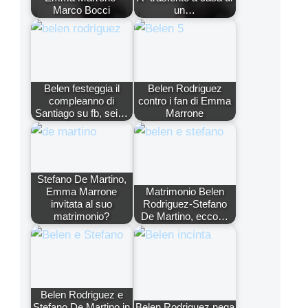
Marco Bocci
un…
Belen festeggia il
Belen Rodriguez
compleanno di
contro i fan di Emma
Santiago su fb, sei…
Marrone
Stefano De Martino,
Emma Marrone
Matrimonio Belen
invitata al suo
Rodriguez-Stefano
matrimonio?
De Martino, ecco…
Belen Rodriguez e
Stefano De Martino in
Belen Rodriguez nega