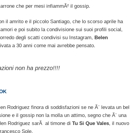
rrone che per mesi infiammÃ² il gossip.
 il amrito e il piccolo Santiago, che lo scorso aprile ha
ori e poi subito la condivisione sui suoi profili social,
orredo degli scatti condivisi su Instagram,
Belen
rrivata a 30 anni come mai avrebbe pensato.
azioni non ha prezzo!!!!
OOK
en Rodriguez finora di soddisfazioni se ne Ã¨ levata un bel
visione e il gossip non la molla un attimo, segno che Ã¨ una
elen Rodriguez sarÃ al timone di
Tu Si Que Vales
, il nuovo
Francesco Sole.