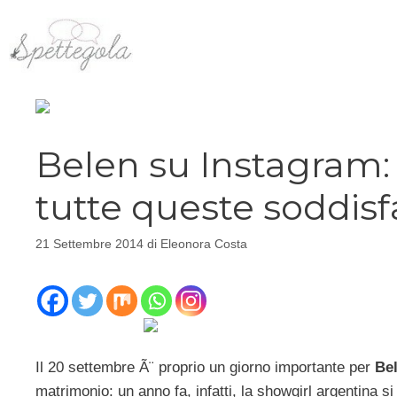
Vai
al
contenuto
Belen su Instagram: 
tutte queste soddisf
21 Settembre 2014
di
Eleonora Costa
Il 20 settembre Ã¨ proprio un giorno importante per
Be
matrimonio: un anno fa, infatti, la showgirl argentina si