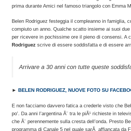
prima durante Amici nel famoso triangolo con Emma Ma
Belen Rodriguez festeggia il compleanno in famiglia, con
compiuto un anno. Qualche scatto insieme ai suoi due am
per ricevere in pochissime ore il pieno di consensi. A c
Rodriguez
scrive di essere soddisfatta e di essere a
Arrivare a 30 anni con tutte queste soddisf
►
BELEN RODRIGUEZ, NUOVE FOTO SU FACEB
E non facciamo davvero fatica a crederle visto che Bel
po’. Da anni l’argentina Ã¨ tra le piÃ¹ richieste in tele
che Ã¨ perennemente sulla cresta dell’onda. Presto B
programma di Canale 5 nel quale sarÃ affiancata da 