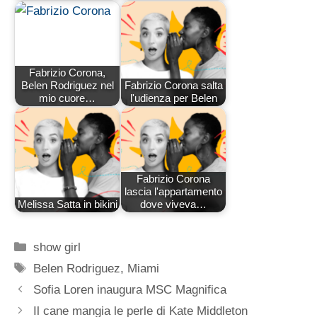
Fabrizio Corona,
Belen Rodriguez nel
Fabrizio Corona salta
mio cuore…
l'udienza per Belen
Fabrizio Corona
lascia l'appartamento
Melissa Satta in bikini
dove viveva…
Categorie
show girl
Tag
Belen Rodriguez
,
Miami
Sofia Loren inaugura MSC Magnifica
Il cane mangia le perle di Kate Middleton