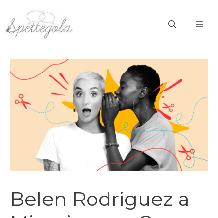
Vai
al
ME
contenuto
Belen Rodriguez a