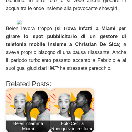
biondino. In altre foto lo si vede anche giocare in
acqua tra le onde insieme alla provocante showgirl.
Belen lavora troppo (
si trova infatti a Miami per
girare lo spot pubblicitario di un gestore di
telefonia mobile insieme a Christian De Sica
) e
aveva proprio bisogno di una pausa rilassante. Anche
il periodo turbolento passato accanto a Fabrizio e ai
suoi guai giudiziari lâ€™ha stressata parecchio.
Related Posts:
Belen infiamma
Foto Cecilia
Miami
Rodriguez in costume