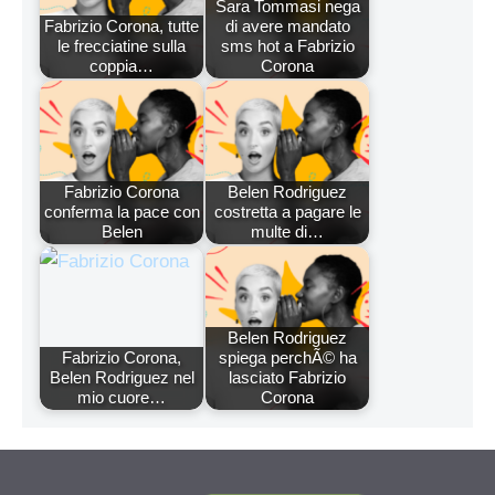
Sara Tommasi nega
Fabrizio Corona, tutte
di avere mandato
le frecciatine sulla
sms hot a Fabrizio
coppia…
Corona
Fabrizio Corona
Belen Rodriguez
conferma la pace con
costretta a pagare le
Belen
multe di…
Belen Rodriguez
Fabrizio Corona,
spiega perchÃ© ha
Belen Rodriguez nel
lasciato Fabrizio
mio cuore…
Corona