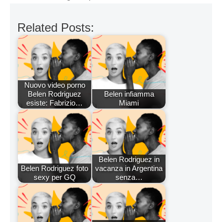
Related Posts:
Nuovo video porno
Belen Rodriguez
Belen infiamma
esiste: Fabrizio…
Miami
Belen Rodriguez in
Belen Rodriguez foto
vacanza in Argentina
sexy per GQ
senza…