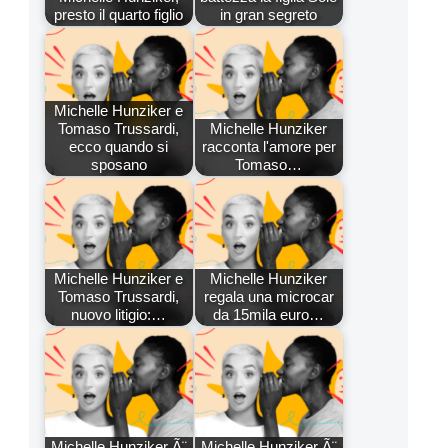
presto il quarto figlio
in gran segreto
Michelle Hunziker e
Tomaso Trussardi,
Michelle Hunziker
ecco quando si
racconta l'amore per
sposano
Tomaso…
Michelle Hunziker e
Michelle Hunziker
Tomaso Trussardi,
regala una microcar
nuovo litigio:…
da 15mila euro…
Michelle Hunziker Ã¨
Michelle Hunziker Ã¨