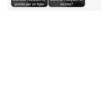
pronta per un figlio
incinta?