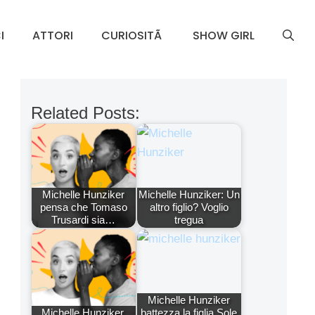
I
ATTORI
CURIOSITÃ
SHOW GIRL
Related Posts:
Michelle Hunziker
Michelle Hunziker: Un
pensa che Tomaso
altro figlio? Voglio
Trusardi sia…
tregua
Michelle Hunziker
Michelle Hunziker,
battezza la figlia Sole