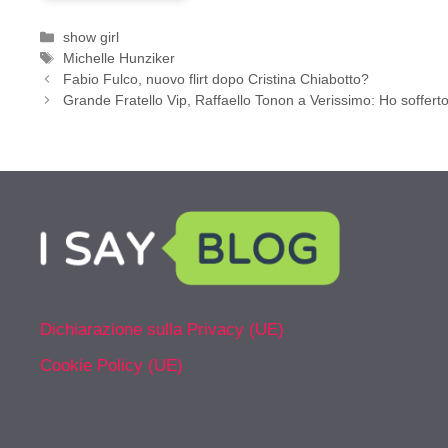
Categorie
show girl
Tag
Michelle Hunziker
Fabio Fulco, nuovo flirt dopo Cristina Chiabotto?
Grande Fratello Vip, Raffaello Tonon a Verissimo: Ho soffert
Dichiarazione sulla Privacy (UE)
Cookie Policy (UE)