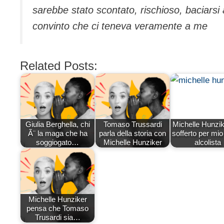
sarebbe stato scontato, rischioso, baciars
convinto che ci teneva veramente a me
Related Posts:
Giulia Berghella, chi
Tomaso Trussardi
Michelle Hunzik
Ã¨ la maga che ha
parla della storia con
sofferto per mio
soggiogato…
Michelle Hunziker
alcolista
Michelle Hunziker
pensa che Tomaso
Trusardi sia…