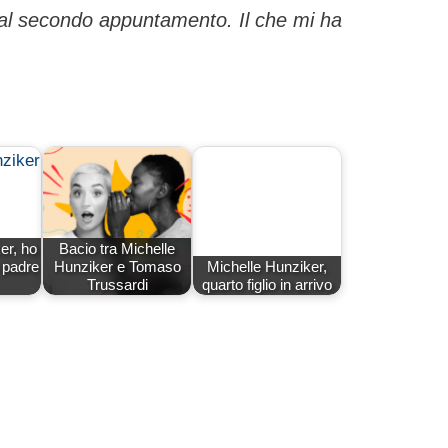
i al secondo appuntamento. Il che mi ha
er, ho
Bacio tra Michelle
 padre
Hunziker e Tomaso
Michelle Hunziker,
Trussardi
quarto figlio in arrivo