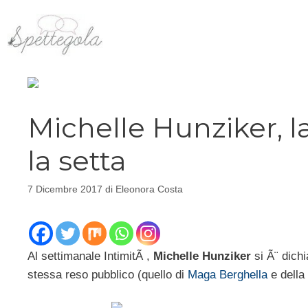
Vai
al
contenuto
Michelle Hunziker, l
la setta
7 Dicembre 2017
di
Eleonora Costa
Al settimanale IntimitÃ ,
Michelle Hunziker
si Ã¨ dich
stessa reso pubblico (quello di
Maga Berghella
e della