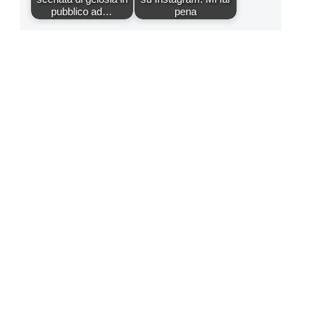
pubblico ad…
pena