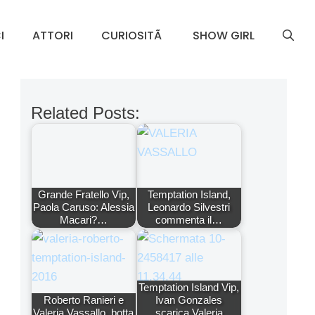
I
ATTORI
CURIOSITÃ
SHOW GIRL
Related Posts:
Grande Fratello Vip,
Temptation Island,
Paola Caruso: Alessia
Leonardo Silvestri
Macari?…
commenta il…
Temptation Island Vip,
Roberto Ranieri e
Ivan Gonzales
Valeria Vassallo, botta
scarica Valeria