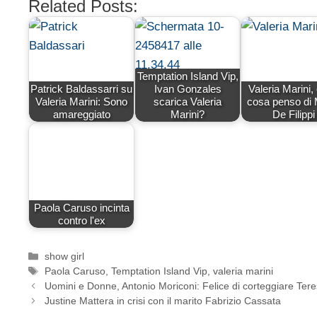
Related Posts:
Temptation Island Vip,
Patrick Baldassarri su
Ivan Gonzales
Valeria Marini,
Valeria Marini: Sono
scarica Valeria
cosa penso di 
amareggiato
Marini?
De Filippi
Paola Caruso incinta
contro l'ex
Categorie
show girl
Tag
Paola Caruso
,
Temptation Island Vip
,
valeria marini
Uomini e Donne, Antonio Moriconi: Felice di corteggiare Ter
Justine Mattera in crisi con il marito Fabrizio Cassata