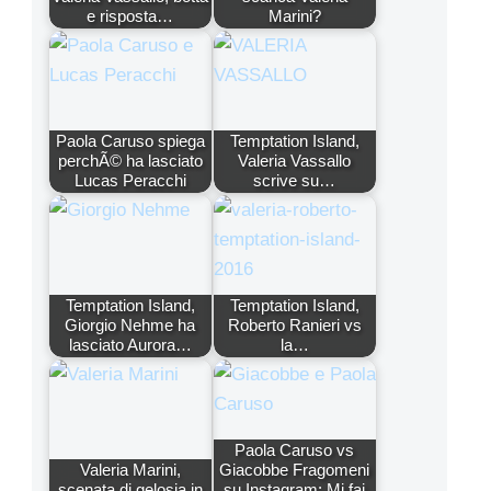
e risposta…
Marini?
Paola Caruso spiega
Temptation Island,
perchÃ© ha lasciato
Valeria Vassallo
Lucas Peracchi
scrive su…
Temptation Island,
Temptation Island,
Giorgio Nehme ha
Roberto Ranieri vs
lasciato Aurora…
la…
Paola Caruso vs
Valeria Marini,
Giacobbe Fragomeni
scenata di gelosia in
su Instagram: Mi fai