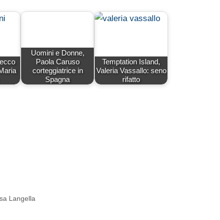
Uomini e Donne,
 ecco
Paola Caruso
Temptation Island,
Maria
corteggiatrice in
Valeria Vassallo: seno
Spagna
rifatto
esa Langella