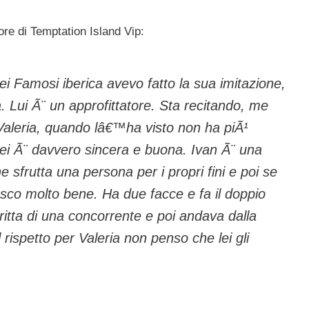
tore di Temptation Island Vip:
i Famosi iberica avevo fatto la sua imitazione,
. Lui Ã¨ un approfittatore. Sta recitando, me
aleria, quando lâ€™ha visto non ha piÃ¹
Lei Ã¨ davvero sincera e buona. Ivan Ã¨ una
he sfrutta una persona per i propri fini e poi se
sco molto bene. Ha due facce e fa il doppio
ritta di una concorrente e poi andava dalla
 rispetto per Valeria non penso che lei gli