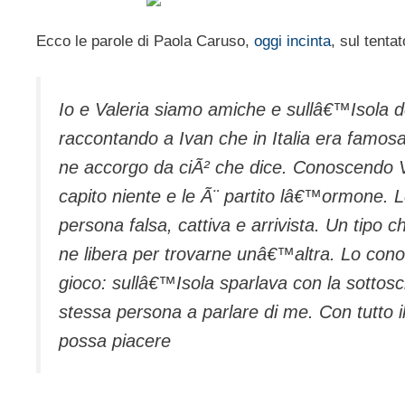
Ecco le parole di Paola Caruso,
oggi incinta
, sul tenta
Io e Valeria siamo amiche e sullâ€™Isola de
raccontando a Ivan che in Italia era famosa
ne accorgo da ciÃ² che dice. Conoscendo V
capito niente e le Ã¨ partito lâ€™ormone. 
persona falsa, cattiva e arrivista. Un tipo c
ne libera per trovarne unâ€™altra. Lo cono
gioco: sullâ€™Isola sparlava con la sottosc
stessa persona a parlare di me. Con tutto il
possa piacere