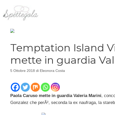
Vai
al
contenuto
Temptation Island V
mette in guardia Val
5 Ottobre 2018
di
Eleonora Costa
Paola Caruso mette in guardia Valeria Marini
, conco
Gonzalez che perÃ², seconda la ex naufraga, la stareb