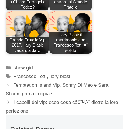
a Chiara Ferragni e
entrare al Grande
Fedez?
Fratello
Ilary Blasi: il
Grande Fratello Vip
matrimonio con
2017, Ilary Blasi:
Francesco Totti Ã¨
vacanza da…
solido
Categorie
show girl
Tag
Francesco Totti
,
ilary blasi
Temptation Island Vip, Sonny Di Meo e Sara
Shaimi prima coppia?
I capelli dei vip: ecco cosa câ€™Ã¨ dietro la loro
perfezione