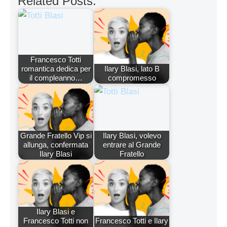
Related Posts:
Francesco Totti
romantica dedica per
Ilary Blasi, lato B
il compleanno…
compromesso
Grande Fratello Vip si
Ilary Blasi, volevo
allunga, confermata
entrare al Grande
Ilary Blasi
Fratello
Ilary Blasi e
Francesco Totti non
Francesco Totti e Ilary