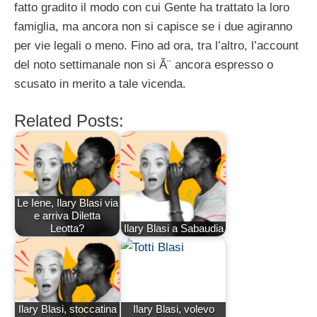
fatto gradito il modo con cui Gente ha trattato la loro
famiglia, ma ancora non si capisce se i due agiranno
per vie legali o meno. Fino ad ora, tra l’altro, l’account
del noto settimanale non si Ã¨ ancora espresso o
scusato in merito a tale vicenda.
Related Posts:
Le Iene, Ilary Blasi via
e arriva Diletta
Leotta?
Ilary Blasi a Sabaudia
Ilary Blasi, stoccatina
Ilary Blasi, volevo