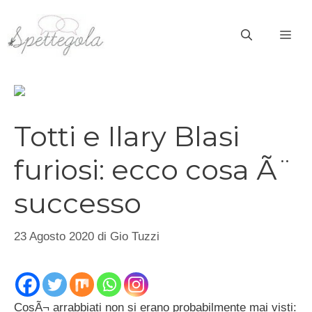
Vai
al
ME
contenuto
Totti e Ilary Blasi
furiosi: ecco cosa Ã¨
successo
23 Agosto 2020
di
Gio Tuzzi
CosÃ¬ arrabbiati non si erano probabilmente mai visti: