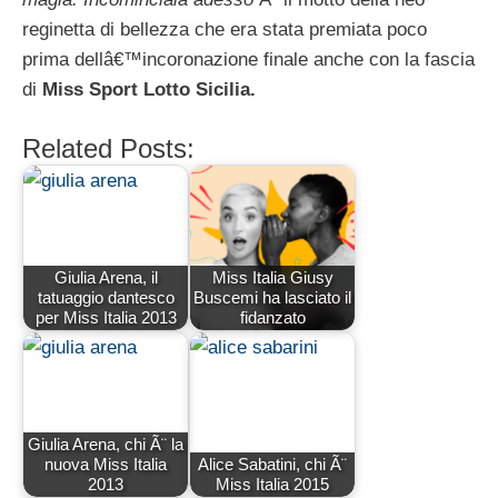
reginetta di bellezza che era stata premiata poco
prima dellâ€™incoronazione finale anche con la fascia
di
Miss Sport Lotto Sicilia.
Related Posts:
Giulia Arena, il
Miss Italia Giusy
tatuaggio dantesco
Buscemi ha lasciato il
per Miss Italia 2013
fidanzato
Giulia Arena, chi Ã¨ la
nuova Miss Italia
Alice Sabatini, chi Ã¨
2013
Miss Italia 2015