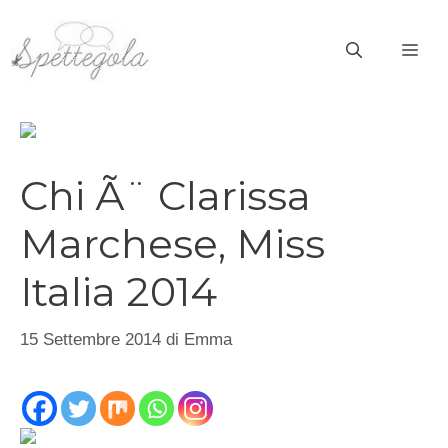
Vai
al
ME
contenuto
Chi Ã¨ Clarissa
Marchese, Miss
Italia 2014
15 Settembre 2014
di
Emma