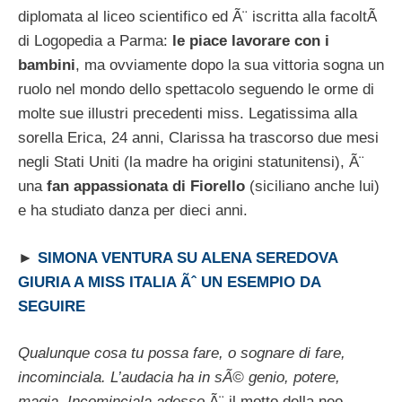
diplomata al liceo scientifico ed Ã¨ iscritta alla facoltÃ
di Logopedia a Parma:
le piace lavorare con i
bambini
, ma ovviamente dopo la sua vittoria sogna un
ruolo nel mondo dello spettacolo seguendo le orme di
molte sue illustri precedenti miss. Legatissima alla
sorella Erica, 24 anni, Clarissa ha trascorso due mesi
negli Stati Uniti (la madre ha origini statunitensi), Ã¨
una
fan appassionata di Fiorello
(siciliano anche lui)
e ha studiato danza per dieci anni.
►
SIMONA VENTURA SU ALENA SEREDOVA
GIURIA A MISS ITALIA Ãˆ UN ESEMPIO DA
SEGUIRE
Qualunque cosa tu possa fare, o sognare di fare,
incominciala. L’audacia ha in sÃ© genio, potere,
magia. Incominciala adesso
Ã¨ il motto della neo