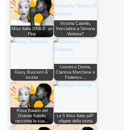
Victoria Cabello,
Miss Italia 2008 Ã¨ un
frecciatina a Simona
Flop
Ventura?
Uomini e Donne,
Giusy Buscemi Ã¨
Clarissa Marchese e
incinta
Federico…
Rosa Baiano del
Grande fratello
Le 5 Miss Italia piÃ¹
racconta la sua…
sfigate della storia