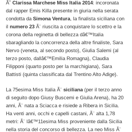
Ãˆ
Clarissa Marchese Miss Italia 2014
: incoronata
dal rapper Emis Killa presente in giuria nella serata
condotta da
Simona Ventura
, la finalista siciliana con
il
numero 23
Ã¨ riuscita a conquistare lo scettro e la
corona della reginetta di bellezza dâ€™Italia
sbaragliando la concorrenza della altre finaliste, Sara
Nervo (veneta, al secondo posto), Giulia Salemi (al
terzo posto, dallâ€™Emilia Romagna), Claudia
Filipponi (quarto posto per la marchigiana), Sara
Battisti (quinta classificata dal Trentino Alto Adige).
La 75esima Miss Italia Ã¨
siciliana
(per il terzo anno
di seguito dopo Giusy Buscemi e Giulia Arena), ha 20
anni, Ã¨ nata a Sciacca e risiede a Ribera in Sicilia.
Ha venti anni, occhi e capelli castani, Ã¨ alta 1,78
metri: Ã¨ lâ€™11esima Miss proveniente dalla Sicilia
nella storia del concorso di bellezza. La neo Miss Ã¨