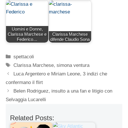
Uomini e Donne,
Clarissa Marchese e
Clarissa Marchese
Federico…
difende Claudio Sona
Categorie
spettacoli
Tag
Clarissa Marchese
,
simona ventura
Luca Argentero e Miriam Leone, 3 indizi che
confermano il flirt
Belen Rodriguez, insulto a una fan e litigio con
Selvaggia Lucarelli
Related Posts: