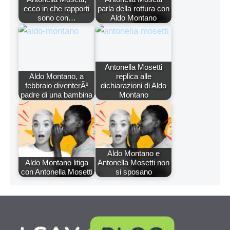
ecco in che rapporti
parla della rottura con
sono con…
Aldo Montano
Antonella Mosetti
Aldo Montano, a
replica alle
febbraio diventerÃ²
dichiarazioni di Aldo
padre di una bambina
Montano
Aldo Montano e
Aldo Montano litiga
Antonella Mosetti non
con Antonella Mosetti
si sposano