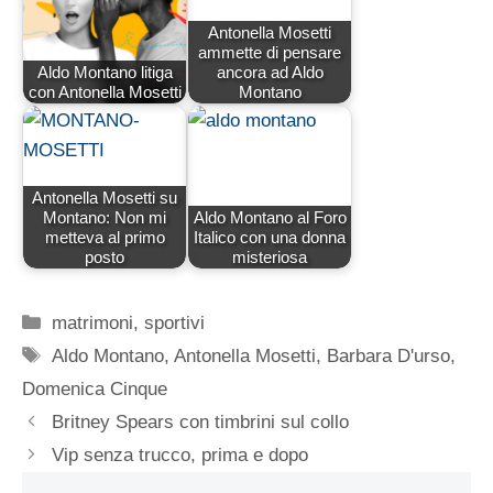
Antonella Mosetti
ammette di pensare
Aldo Montano litiga
ancora ad Aldo
con Antonella Mosetti
Montano
Antonella Mosetti su
Montano: Non mi
Aldo Montano al Foro
metteva al primo
Italico con una donna
posto
misteriosa
Categorie
matrimoni
,
sportivi
Tag
Aldo Montano
,
Antonella Mosetti
,
Barbara D'urso
,
Domenica Cinque
Britney Spears con timbrini sul collo
Vip senza trucco, prima e dopo