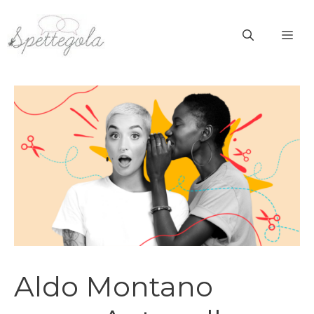
Vai
al
ME
contenuto
Aldo Montano