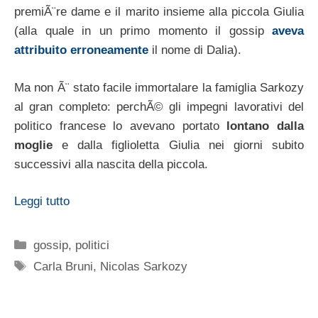
premiÃ¨re dame e il marito insieme alla piccola Giulia
(alla quale in un primo momento il gossip
aveva
attribuito erroneamente
il nome di Dalia).
Ma non Ã¨ stato facile immortalare la famiglia Sarkozy
al gran completo: perchÃ© gli impegni lavorativi del
politico francese lo avevano portato
lontano dalla
moglie
e dalla figlioletta Giulia nei giorni subito
successivi alla nascita della piccola.
Leggi tutto
Categorie
gossip
,
politici
Tag
Carla Bruni
,
Nicolas Sarkozy