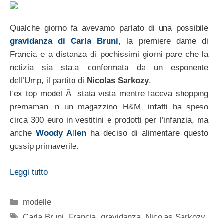
Qualche giorno fa avevamo parlato di una possibile
gravidanza di Carla Bruni
, la premiere dame di
Francia e a distanza di pochissimi giorni pare che la
notizia sia stata confermata da un esponente
dell’Ump, il partito di
Nicolas Sarkozy
.
l’ex top model Ã¨ stata vista mentre faceva shopping
premaman in un magazzino H&M, infatti ha speso
circa 300 euro in vestitini e prodotti per l’infanzia, ma
anche
Woody Allen
ha deciso di alimentare questo
gossip primaverile.
Leggi tutto
Categorie
modelle
Tag
Carla Bruni
,
Francia
,
gravidanza
,
Nicolas Sarkozy
,