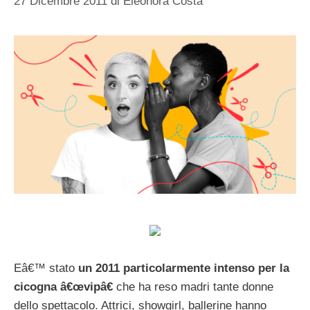
27 Dicembre 2011
di
Eleonora Costa
Eâ€™ stato
un 2011 particolarmente intenso per la
cicogna â€œvipâ€
che ha reso madri tante donne
dello spettacolo. Attrici, showgirl, ballerine hanno