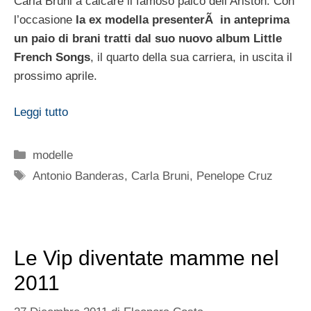
Carla Bruni a calcare il famoso palco dell’Ariston. Con
l’occasione
la ex modella presenterÃ in anteprima
un paio di brani tratti dal suo nuovo album Little
French Songs
, il quarto della sua carriera, in uscita il
prossimo aprile.
Leggi tutto
Categorie
modelle
Tag
Antonio Banderas
,
Carla Bruni
,
Penelope Cruz
Le Vip diventate mamme nel
2011