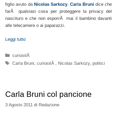
figlio avuto da
Nicolas Sarkozy
.
Carla Bruni
dice che
farÃ qualsiasi cosa per proteggere la privacy del
nascituro e che non esporrÃ mai il bambino davanti
alle telecamere o ai paparazzi.
Leggi tutto
Categorie
curiositÃ
Tag
Carla Bruni
,
curiositÃ
,
Nicolas Sarkozy
,
politici
Carla Bruni col pancione
3 Agosto 2011
di
Redazione