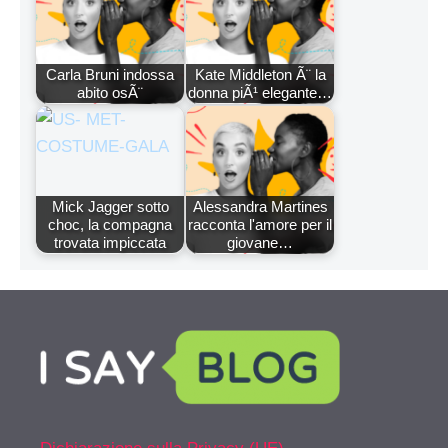
Carla Bruni indossa
Kate Middleton Ã¨ la
abito osÃ¨
donna piÃ¹ elegante…
Mick Jagger sotto
Alessandra Martines
choc, la compagna
racconta l'amore per il
trovata impiccata
giovane…