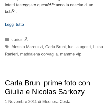
infatti festeggiato questâ€™anno la nascita di un
bebÃ¨.
Leggi tutto
Categorie
curiositÃ
Tag
Alessia Marcuzzi
,
Carla Bruni
,
lucilla agosti
,
Luisa
Ranieri
,
maddalena corvaglia
,
mamme vip
Carla Bruni prime foto con
Giulia e Nicolas Sarkozy
1 Novembre 2011
di
Eleonora Costa