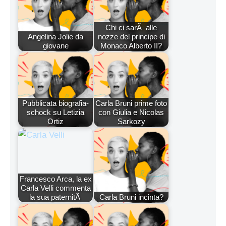
Chi ci sarÃ alle
Angelina Jolie da
nozze del principe di
giovane
Monaco Alberto II?
Pubblicata biografia-
Carla Bruni prime foto
schock su Letizia
con Giulia e Nicolas
Ortiz
Sarkozy
Francesco Arca, la ex
Carla Velli commenta
la sua paternitÃ
Carla Bruni incinta?