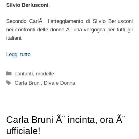
Silvio Berlusconi
.
Secondo CarlÃ l’atteggiamento di Silvio Berlusconi
nei confronti delle donne Ã¨ una vergogna per tutti gli
italiani.
Leggi tutto
Categorie
cantanti
,
modelle
Tag
Carla Bruni
,
Diva e Donna
Carla Bruni Ã¨ incinta, ora Ã¨
ufficiale!