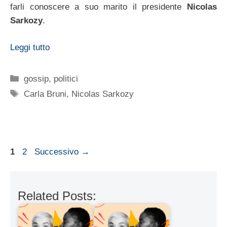
farli conoscere a suo marito il presidente
Nicolas
Sarkozy
.
Leggi tutto
Categorie
gossip
,
politici
Tag
Carla Bruni
,
Nicolas Sarkozy
Pagina
Pagina
1
2
Successivo
→
Related Posts: