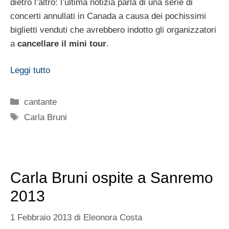
dietro l’altro: l’ultima notizia parla di una serie di
concerti annullati in Canada a causa dei pochissimi
biglietti venduti che avrebbero indotto gli organizzatori
a
cancellare il mini tour
.
Leggi tutto
Categorie
cantante
Tag
Carla Bruni
Carla Bruni ospite a Sanremo
2013
1 Febbraio 2013
di
Eleonora Costa