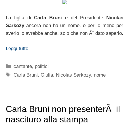
La figlia di
Carla Bruni
e del Presidente
Nicolas
Sarkozy
ancora non ha un nome, o per lo meno per
averlo lo avrebbe anche, solo che non Ã¨ dato saperlo.
Leggi tutto
Categorie
cantante
,
politici
Tag
Carla Bruni
,
Giulia
,
Nicolas Sarkozy
,
nome
Carla Bruni non presenterÃ il
nascituro alla stampa