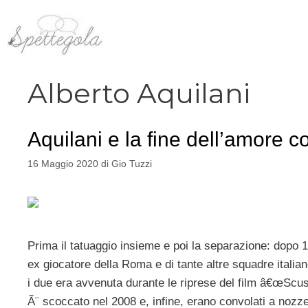
Vai
al
contenuto
Alberto Aquilani
Aquilani e la fine dell’amore 
16 Maggio 2020
di
Gio Tuzzi
Prima il tatuaggio insieme e poi la separazione: dopo 12
ex giocatore della Roma e di tante altre squadre itali
i due era avvenuta durante le riprese del film â€œScusa
Ã¨ scoccato nel 2008 e, infine, erano convolati a nozz