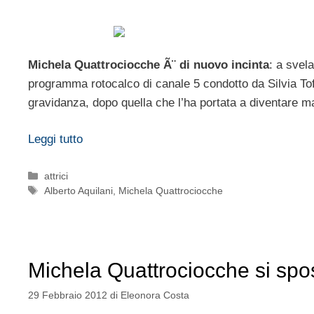
Michela Quattrociocche Ã¨ di nuovo incinta
: a svela
programma rotocalco di canale 5 condotto da Silvia Toff
gravidanza, dopo quella che l’ha portata a diventare
Leggi tutto
Categorie
attrici
Tag
Alberto Aquilani
,
Michela Quattrociocche
Michela Quattrociocche si spo
29 Febbraio 2012
di
Eleonora Costa