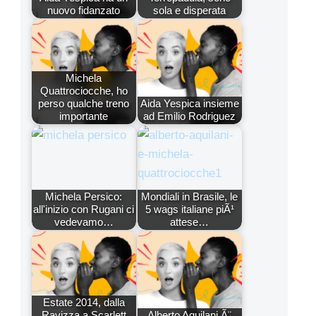
nuovo fidanzato
sola e disperata
Michela
Quattrociocche, ho
perso qualche treno
Aida Yespica insieme
importante
ad Emilio Rodriguez
Michela Persico:
Mondiali in Brasile, le
all'inizio con Rugani ci
5 wags italiane piÃ¹
vedevamo…
attese…
Estate 2014, dalla
Ravizza a Scarlett
Alberto Aquilani Ã¨