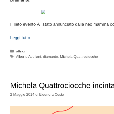
Diamante
.
Il lieto evento Ã¨ stato annunciato dalla neo mamma 
Leggi tutto
Categorie
attrici
Tag
Alberto Aquilani
,
diamante
,
Michela Quattrociocche
Michela Quattrociocche incinta
2 Maggio 2014
di
Eleonora Costa