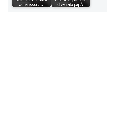
Johansson,…
diventato papÃ