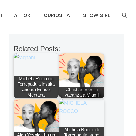
I
ATTORI
CURIOSITÃ
SHOW GIRL
Related Posts:
Michela Rocco di
Torrepadula insulta
ancora Enrico
Christian Vieri in
Mentana
vacanza a Miami
Michela Rocco di
Aida Yespica ha un
Torrepadula, sono