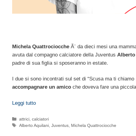
Michela Quattrociocche
Ã¨ da dieci mesi una mamma fel
avuta dal compagno calciatore della Juventus
Alberto
padre di sua figlia si sposeranno in estate.
I due si sono incontrati sul set di “Scusa ma ti chiamo
accompagnare un amico
che doveva fare una piccola 
Leggi tutto
Categorie
attrici
,
calciatori
Tag
Alberto Aquilani
,
Juventus
,
Michela Quattrociocche