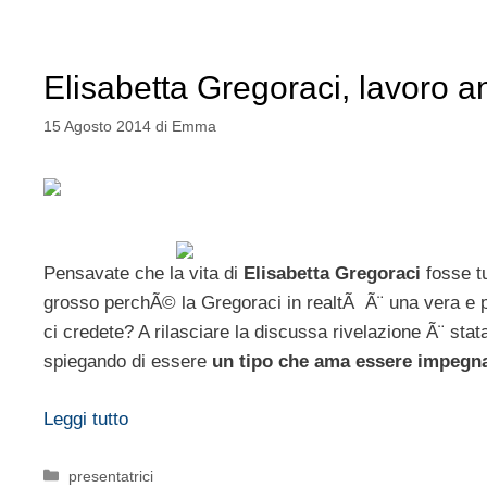
Elisabetta Gregoraci, lavoro 
15 Agosto 2014
di
Emma
Pensavate che la vita di
Elisabetta Gregoraci
fosse t
grosso perchÃ© la Gregoraci in realtÃ Ã¨ una vera e 
ci credete? A rilasciare la discussa rivelazione Ã¨ stat
spiegando di essere
un tipo che ama essere impegna
Leggi tutto
Categorie
presentatrici