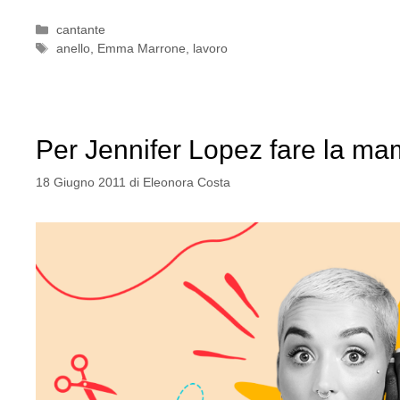
Categorie
cantante
Tag
anello
,
Emma Marrone
,
lavoro
Per Jennifer Lopez fare la mam
18 Giugno 2011
di
Eleonora Costa