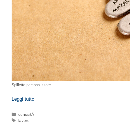
Spillette personalizzate
Leggi tutto
Categorie
curiositÃ
Tag
lavoro