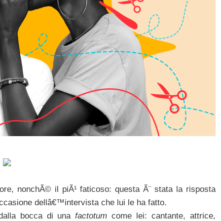
re, nonchÃ© il piÃ¹ faticoso: questa Ã¨ stata la risposta
ccasione dellâ€™intervista che lui le ha fatto.
dalla bocca di una
factotum
come lei: cantante, attrice,