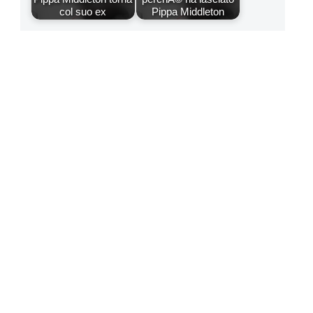
col suo ex
Pippa Middleton