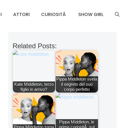
I
ATTORI
CURIOSITÃ
SHOW GIRL
Related Posts:
Pippa Middleton svela
Kate Middleton, terzo
il segreto del suo
figlio in arrivo?
corpo perfetto
Pippa Middleton, le
Pippa Middleton torna
prime curiositÃ sul