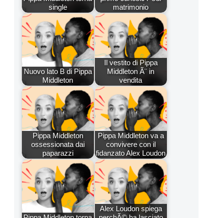
single
matrimonio
Il vestito di Pippa
Nuovo lato B di Pippa
Middleton Ã¨ in
Middleton
vendita
Pippa Middleton
Pippa Middleton va a
ossessionata dai
convivere con il
paparazzi
fidanzato Alex Loudon
Alex Loudon spiega
Pippa Middleton torna
perchÃ© ha lasciato