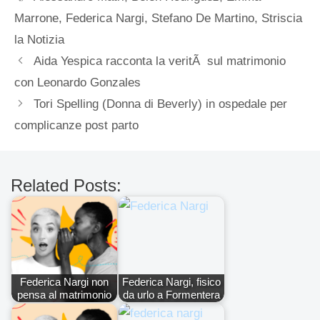
Marrone
,
Federica Nargi
,
Stefano De Martino
,
Striscia
la Notizia
Aida Yespica racconta la veritÃ sul matrimonio
con Leonardo Gonzales
Tori Spelling (Donna di Beverly) in ospedale per
complicanze post parto
Related Posts:
Federica Nargi non
Federica Nargi, fisico
pensa al matrimonio
da urlo a Formentera