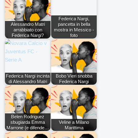
Federica Nargi,
Alessandro Matri
pancetta in bella
arrabbiato con
mostra in Messico -
Federica Nargi?
foto
Federica Nargi incinta
Bobo Vieri snobba
di Alessandro Matri
Federica Nargi
Belen Rodriguez
sbugiarda Emma
Veline a Milano
Marrone (e difende…
Marittima