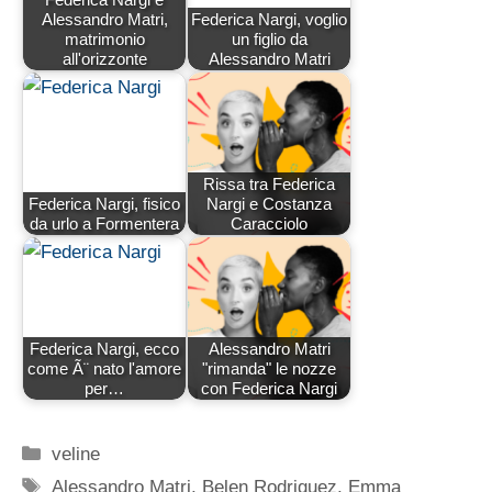
Alessandro Matri,
Federica Nargi, voglio
matrimonio
un figlio da
all'orizzonte
Alessandro Matri
Rissa tra Federica
Federica Nargi, fisico
Nargi e Costanza
da urlo a Formentera
Caracciolo
Federica Nargi, ecco
Alessandro Matri
come Ã¨ nato l'amore
"rimanda" le nozze
per…
con Federica Nargi
Categorie
veline
Tag
Alessandro Matri
,
Belen Rodriguez
,
Emma